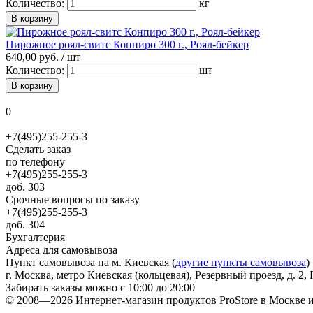
Количество:
кг
Пирожное роял-свитс Конпиро 300 г., Роял-бейкер
640,
00
руб. /
шт
Количество:
шт
0
+7(495)255-255-3
Сделать заказ
по телефону
+7(495)255-255-3
доб. 303
Срочные вопросы по заказу
+7(495)255-255-3
доб. 304
Бухгалтерия
Адреса для самовывоза
Пункт самовывоза на м. Киевская (
другие пункты самовывоза
)
г. Москва, метро Киевская (кольцевая), Резервный проезд, д. 2, 
Забирать заказы можно с 10:00 до 20:00
© 2008—2026 Интернет-магазин продуктов ProStore в Москве 