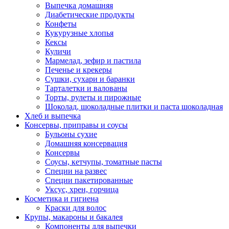
Выпечка домашняя
Диабетические продукты
Конфеты
Кукурузные хлопья
Кексы
Куличи
Мармелад, зефир и пастила
Печенье и крекеры
Сушки, сухари и баранки
Тарталетки и валованы
Торты, рулеты и пирожные
Шоколад, шоколадные плитки и паста шоколадная
Хлеб и выпечка
Консервы, приправы и соусы
Бульоны сухие
Домашняя консервация
Консервы
Соусы, кетчупы, томатные пасты
Специи на развес
Специи пакетированные
Уксус, хрен, горчица
Косметика и гигиена
Краски для волос
Крупы, макароны и бакалея
Компоненты для выпечки