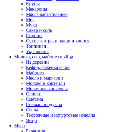
Крупы
Макароны
Масла растительные
Мед
Мука
Сахар и соль
Сиропы
Сухие завтраки, каши и хлопья
Топпинги
Украшения
Молоко, сыр, майонез и яйца
Из деревни
Кефир, ряженка и тан
Майонез
Масло и маргарин
Молоко и коктейли
Молочные консервы
Сливки
Сметана
Соевые продукты
Сыры
Творожные и йогуртовые изделия
Яйцо
Мясо
Баранина