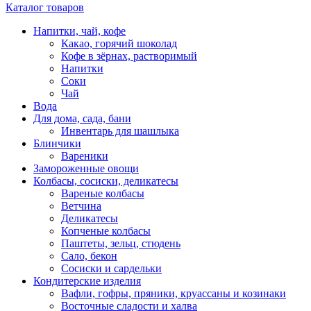
Каталог товаров
Напитки, чай, кофе
Какао, горячий шоколад
Кофе в зёрнах, растворимый
Напитки
Соки
Чай
Вода
Для дома, сада, бани
Инвентарь для шашлыка
Блинчики
Вареники
Замороженные овощи
Колбасы, сосиски, деликатесы
Вареные колбасы
Ветчина
Деликатесы
Копченые колбасы
Паштеты, зельц, стюдень
Сало, бекон
Сосиски и сардельки
Кондитерские изделия
Вафли, гофры, пряники, круассаны и козинаки
Восточные сладости и халва