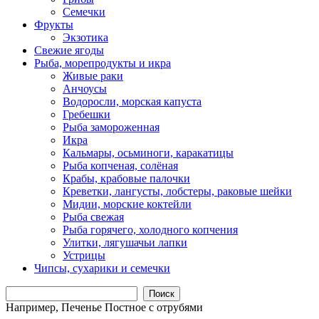
Семечки
Фрукты
Экзотика
Свежие ягоды
Рыба, морепродукты и икра
Живые раки
Анчоусы
Водоросли, морская капуста
Гребешки
Рыба замороженная
Икра
Кальмары, осьминоги, каракатицы
Рыба копченая, солёная
Крабы, крабовые палочки
Креветки, лангусты, лобстеры, раковые шейки
Мидии, морские коктейли
Рыба свежая
Рыба горячего, холодного копчения
Улитки, лягушачьи лапки
Устрицы
Чипсы, сухарики и семечки
Поиск
Например,
Печенье Постное с отрубями