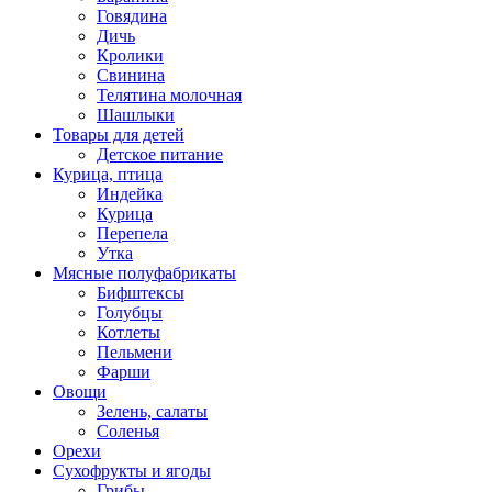
Говядина
Дичь
Кролики
Свинина
Телятина молочная
Шашлыки
Товары для детей
Детское питание
Курица, птица
Индейка
Курица
Перепела
Утка
Мясные полуфабрикаты
Бифштексы
Голубцы
Котлеты
Пельмени
Фарши
Овощи
Зелень, салаты
Соленья
Орехи
Сухофрукты и ягоды
Грибы