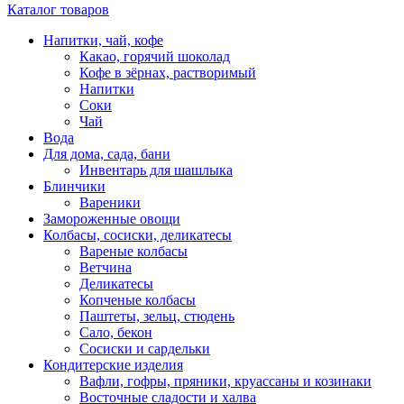
Каталог товаров
Напитки, чай, кофе
Какао, горячий шоколад
Кофе в зёрнах, растворимый
Напитки
Соки
Чай
Вода
Для дома, сада, бани
Инвентарь для шашлыка
Блинчики
Вареники
Замороженные овощи
Колбасы, сосиски, деликатесы
Вареные колбасы
Ветчина
Деликатесы
Копченые колбасы
Паштеты, зельц, стюдень
Сало, бекон
Сосиски и сардельки
Кондитерские изделия
Вафли, гофры, пряники, круассаны и козинаки
Восточные сладости и халва