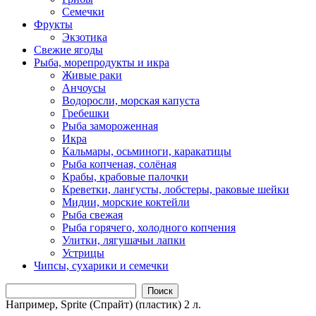
Семечки
Фрукты
Экзотика
Свежие ягоды
Рыба, морепродукты и икра
Живые раки
Анчоусы
Водоросли, морская капуста
Гребешки
Рыба замороженная
Икра
Кальмары, осьминоги, каракатицы
Рыба копченая, солёная
Крабы, крабовые палочки
Креветки, лангусты, лобстеры, раковые шейки
Мидии, морские коктейли
Рыба свежая
Рыба горячего, холодного копчения
Улитки, лягушачьи лапки
Устрицы
Чипсы, сухарики и семечки
Поиск
Например,
Sprite (Спрайт) (пластик) 2 л.