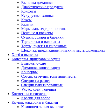
Выпечка домашняя
Диабетические продукты
Конфеты
Кукурузные хлопья
Кексы
Куличи
Мармелад, зефир и пастила
Печенье и крекеры
Сушки, сухари и баранки
Тарталетки и валованы
Торты, рулеты и пирожные
Шоколад, шоколадные плитки и паста шоколадная
Хлеб и выпечка
Консервы, приправы и соусы
Бульоны сухие
Домашняя консервация
Консервы
Соусы, кетчупы, томатные пасты
Специи на развес
Специи пакетированные
Уксус, хрен, горчица
Косметика и гигиена
Краски для волос
Крупы, макароны и бакалея
Компоненты для выпечки