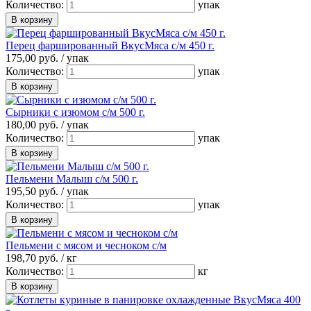
Количество:
упак
Перец фаршированный ВкусМяса с/м 450 г.
175,
00
руб. /
упак
Количество:
упак
Сырники с изюмом с/м 500 г.
180,
00
руб. /
упак
Количество:
упак
Пельмени Малыш с/м 500 г.
195,
50
руб. /
упак
Количество:
упак
Пельмени с мясом и чесноком с/м
198,
70
руб. /
кг
Количество:
кг