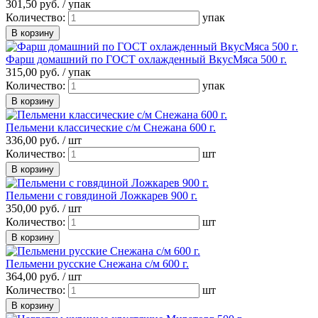
301,
50
руб. /
упак
Количество:
упак
Фарш домашний по ГОСТ охлажденный ВкусМяса 500 г.
315,
00
руб. /
упак
Количество:
упак
Пельмени классические с/м Снежана 600 г.
336,
00
руб. /
шт
Количество:
шт
Пельмени с говядиной Ложкарев 900 г.
350,
00
руб. /
шт
Количество:
шт
Пельмени русские Снежана с/м 600 г.
364,
00
руб. /
шт
Количество:
шт