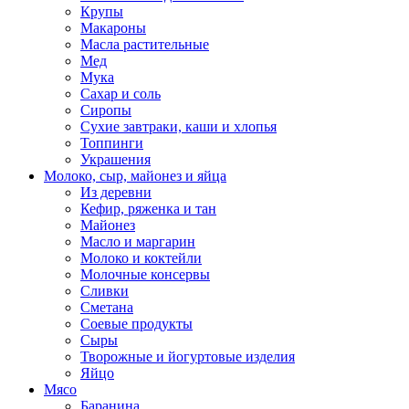
Крупы
Макароны
Масла растительные
Мед
Мука
Сахар и соль
Сиропы
Сухие завтраки, каши и хлопья
Топпинги
Украшения
Молоко, сыр, майонез и яйца
Из деревни
Кефир, ряженка и тан
Майонез
Масло и маргарин
Молоко и коктейли
Молочные консервы
Сливки
Сметана
Соевые продукты
Сыры
Творожные и йогуртовые изделия
Яйцо
Мясо
Баранина