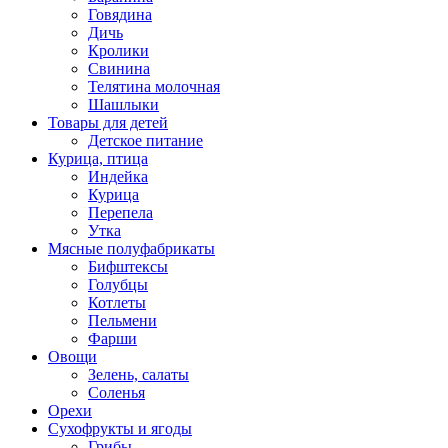
Говядина
Дичь
Кролики
Свинина
Телятина молочная
Шашлыки
Товары для детей
Детское питание
Курица, птица
Индейка
Курица
Перепела
Утка
Мясные полуфабрикаты
Бифштексы
Голубцы
Котлеты
Пельмени
Фарши
Овощи
Зелень, салаты
Соленья
Орехи
Сухофрукты и ягоды
Грибы