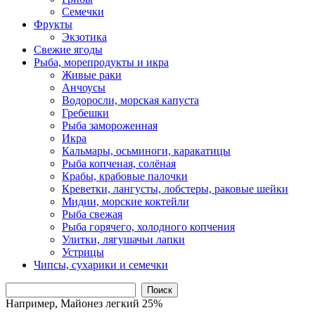
Семечки
Фрукты
Экзотика
Свежие ягоды
Рыба, морепродукты и икра
Живые раки
Анчоусы
Водоросли, морская капуста
Гребешки
Рыба замороженная
Икра
Кальмары, осьминоги, каракатицы
Рыба копченая, солёная
Крабы, крабовые палочки
Креветки, лангусты, лобстеры, раковые шейки
Мидии, морские коктейли
Рыба свежая
Рыба горячего, холодного копчения
Улитки, лягушачьи лапки
Устрицы
Чипсы, сухарики и семечки
Поиск
Например,
Майонез легкий 25%