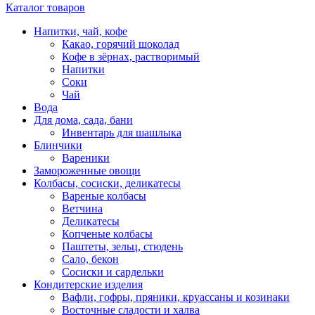
Каталог товаров
Напитки, чай, кофе
Какао, горячий шоколад
Кофе в зёрнах, растворимый
Напитки
Соки
Чай
Вода
Для дома, сада, бани
Инвентарь для шашлыка
Блинчики
Вареники
Замороженные овощи
Колбасы, сосиски, деликатесы
Вареные колбасы
Ветчина
Деликатесы
Копченые колбасы
Паштеты, зельц, стюдень
Сало, бекон
Сосиски и сардельки
Кондитерские изделия
Вафли, гофры, пряники, круассаны и козинаки
Восточные сладости и халва