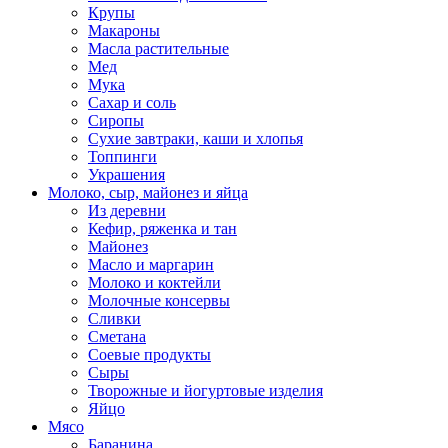
Крупы
Макароны
Масла растительные
Мед
Мука
Сахар и соль
Сиропы
Сухие завтраки, каши и хлопья
Топпинги
Украшения
Молоко, сыр, майонез и яйца
Из деревни
Кефир, ряженка и тан
Майонез
Масло и маргарин
Молоко и коктейли
Молочные консервы
Сливки
Сметана
Соевые продукты
Сыры
Творожные и йогуртовые изделия
Яйцо
Мясо
Баранина