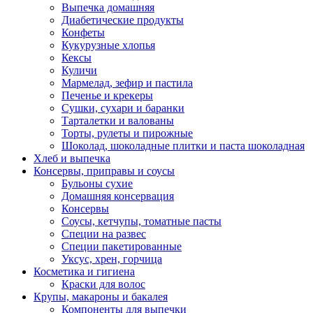
Выпечка домашняя
Диабетические продукты
Конфеты
Кукурузные хлопья
Кексы
Куличи
Мармелад, зефир и пастила
Печенье и крекеры
Сушки, сухари и баранки
Тарталетки и валованы
Торты, рулеты и пирожные
Шоколад, шоколадные плитки и паста шоколадная
Хлеб и выпечка
Консервы, приправы и соусы
Бульоны сухие
Домашняя консервация
Консервы
Соусы, кетчупы, томатные пасты
Специи на развес
Специи пакетированные
Уксус, хрен, горчица
Косметика и гигиена
Краски для волос
Крупы, макароны и бакалея
Компоненты для выпечки