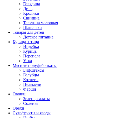
Говядина
Дичь
Кролики
Свинина
Телятина молочная
Шашлыки
Товары для детей
Детское питание
Курица, птица
Индейка
Курица
Перепела
Утка
Мясные полуфабрикаты
Бифштексы
Голубцы
Котлеты
Пельмени
Фарши
Овощи
Зелень, салаты
Соленья
Орехи
Сухофрукты и ягоды
Грибы