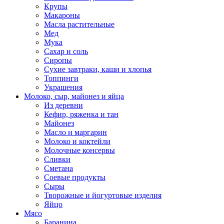
Крупы
Макароны
Масла растительные
Мед
Мука
Сахар и соль
Сиропы
Сухие завтраки, каши и хлопья
Топпинги
Украшения
Молоко, сыр, майонез и яйца
Из деревни
Кефир, ряженка и тан
Майонез
Масло и маргарин
Молоко и коктейли
Молочные консервы
Сливки
Сметана
Соевые продукты
Сыры
Творожные и йогуртовые изделия
Яйцо
Мясо
Баранина