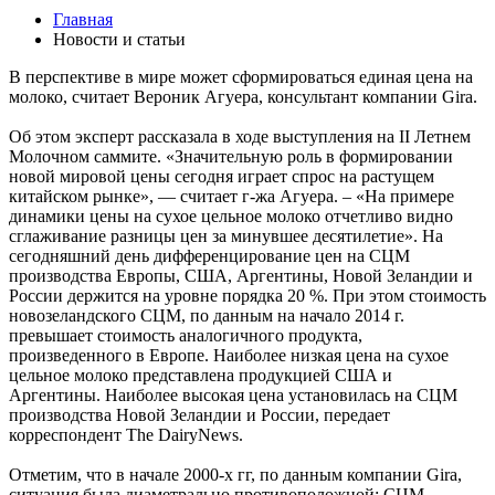
Главная
Новости и статьи
В перспективе в мире может сформироваться единая цена на
молоко, считает Вероник Агуера, консультант компании Gira.
Об этом эксперт рассказала в ходе выступления на II Летнем
Молочном саммите. «Значительную роль в формировании
новой мировой цены сегодня играет спрос на растущем
китайском рынке», — считает г-жа Агуера. – «На примере
динамики цены на сухое цельное молоко отчетливо видно
сглаживание разницы цен за минувшее десятилетие». На
сегодняшний день дифференцирование цен на СЦМ
производства Европы, США, Аргентины, Новой Зеландии и
России держится на уровне порядка 20 %. При этом стоимость
новозеландского СЦМ, по данным на начало 2014 г.
превышает стоимость аналогичного продукта,
произведенного в Европе. Наиболее низкая цена на сухое
цельное молоко представлена продукцией США и
Аргентины. Наиболее высокая цена установилась на СЦМ
производства Новой Зеландии и России, передает
корреспондент The DairyNews.
Отметим, что в начале 2000-х гг, по данным компании Gira,
ситуация была диаметрально противоположной: СЦМ