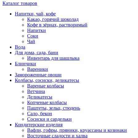
Каталог товаров
Напитки, чай, кофе
Какао, горячий шоколад
Кофе в зёрнах, растворимый
Напитки
Соки
Чай
Вода
Для дома, сада, бани
Инвентарь для шашлыка
Блинчики
Вареники
Замороженные овощи
Колбасы, сосиски, деликатесы
Вареные колбасы
Ветчина
Деликатесы
Копченые колбасы
Паштеты, зельц, стюдень
Сало, бекон
Сосиски и сардельки
Кондитерские изделия
Вафли, гофры, пряники, круассаны и козинаки
Восточные сладости и халва