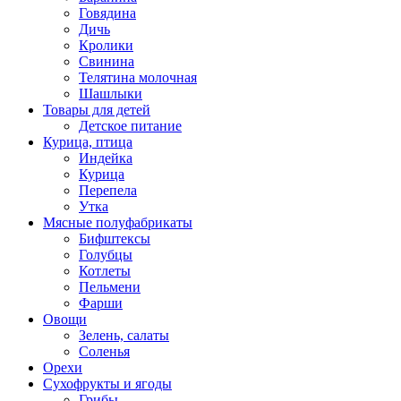
Говядина
Дичь
Кролики
Свинина
Телятина молочная
Шашлыки
Товары для детей
Детское питание
Курица, птица
Индейка
Курица
Перепела
Утка
Мясные полуфабрикаты
Бифштексы
Голубцы
Котлеты
Пельмени
Фарши
Овощи
Зелень, салаты
Соленья
Орехи
Сухофрукты и ягоды
Грибы