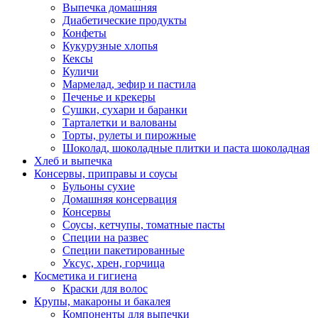
Выпечка домашняя
Диабетические продукты
Конфеты
Кукурузные хлопья
Кексы
Куличи
Мармелад, зефир и пастила
Печенье и крекеры
Сушки, сухари и баранки
Тарталетки и валованы
Торты, рулеты и пирожные
Шоколад, шоколадные плитки и паста шоколадная
Хлеб и выпечка
Консервы, приправы и соусы
Бульоны сухие
Домашняя консервация
Консервы
Соусы, кетчупы, томатные пасты
Специи на развес
Специи пакетированные
Уксус, хрен, горчица
Косметика и гигиена
Краски для волос
Крупы, макароны и бакалея
Компоненты для выпечки