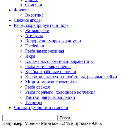
Семечки
Фрукты
Экзотика
Свежие ягоды
Рыба, морепродукты и икра
Живые раки
Анчоусы
Водоросли, морская капуста
Гребешки
Рыба замороженная
Икра
Кальмары, осьминоги, каракатицы
Рыба копченая, солёная
Крабы, крабовые палочки
Креветки, лангусты, лобстеры, раковые шейки
Мидии, морские коктейли
Рыба свежая
Рыба горячего, холодного копчения
Улитки, лягушачьи лапки
Устрицы
Чипсы, сухарики и семечки
Поиск
Например,
Молоко Минское 3,2 % в бутылке 930 г.