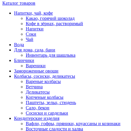
Каталог товаров
Напитки, чай, кофе
Какао, горячий шоколад
Кофе в зёрнах, растворимый
Напитки
Соки
Чай
Вода
Для дома, сада, бани
Инвентарь для шашлыка
Блинчики
Вареники
Замороженные овощи
Колбасы, сосиски, деликатесы
Вареные колбасы
Ветчина
Деликатесы
Копченые колбасы
Паштеты, зельц, стюдень
Сало, бекон
Сосиски и сардельки
Кондитерские изделия
Вафли, гофры, пряники, круассаны и козинаки
Восточные сладости и халва