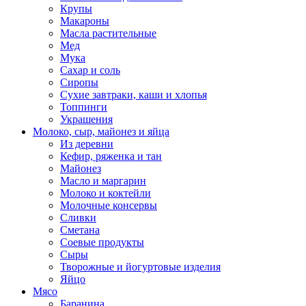
Крупы
Макароны
Масла растительные
Мед
Мука
Сахар и соль
Сиропы
Сухие завтраки, каши и хлопья
Топпинги
Украшения
Молоко, сыр, майонез и яйца
Из деревни
Кефир, ряженка и тан
Майонез
Масло и маргарин
Молоко и коктейли
Молочные консервы
Сливки
Сметана
Соевые продукты
Сыры
Творожные и йогуртовые изделия
Яйцо
Мясо
Баранина