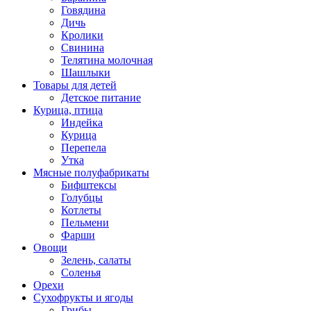
Говядина
Дичь
Кролики
Свинина
Телятина молочная
Шашлыки
Товары для детей
Детское питание
Курица, птица
Индейка
Курица
Перепела
Утка
Мясные полуфабрикаты
Бифштексы
Голубцы
Котлеты
Пельмени
Фарши
Овощи
Зелень, салаты
Соленья
Орехи
Сухофрукты и ягоды
Грибы