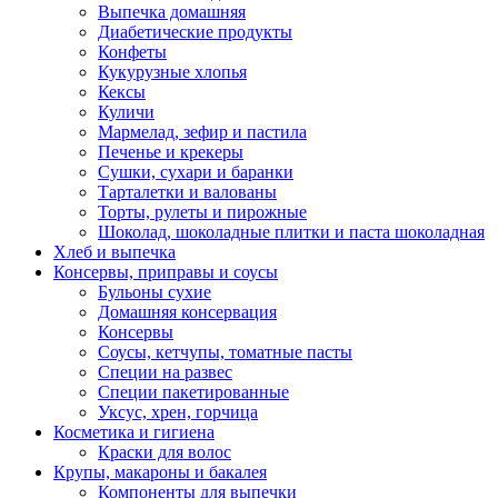
Выпечка домашняя
Диабетические продукты
Конфеты
Кукурузные хлопья
Кексы
Куличи
Мармелад, зефир и пастила
Печенье и крекеры
Сушки, сухари и баранки
Тарталетки и валованы
Торты, рулеты и пирожные
Шоколад, шоколадные плитки и паста шоколадная
Хлеб и выпечка
Консервы, приправы и соусы
Бульоны сухие
Домашняя консервация
Консервы
Соусы, кетчупы, томатные пасты
Специи на развес
Специи пакетированные
Уксус, хрен, горчица
Косметика и гигиена
Краски для волос
Крупы, макароны и бакалея
Компоненты для выпечки