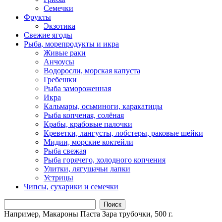
Семечки
Фрукты
Экзотика
Свежие ягоды
Рыба, морепродукты и икра
Живые раки
Анчоусы
Водоросли, морская капуста
Гребешки
Рыба замороженная
Икра
Кальмары, осьминоги, каракатицы
Рыба копченая, солёная
Крабы, крабовые палочки
Креветки, лангусты, лобстеры, раковые шейки
Мидии, морские коктейли
Рыба свежая
Рыба горячего, холодного копчения
Улитки, лягушачьи лапки
Устрицы
Чипсы, сухарики и семечки
Поиск
Например,
Макароны Паста Зара трубочки, 500 г.