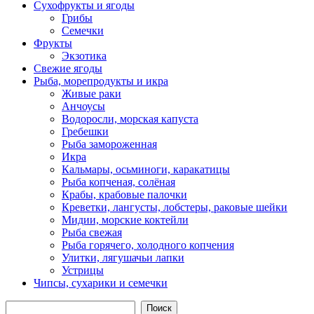
Сухофрукты и ягоды
Грибы
Семечки
Фрукты
Экзотика
Свежие ягоды
Рыба, морепродукты и икра
Живые раки
Анчоусы
Водоросли, морская капуста
Гребешки
Рыба замороженная
Икра
Кальмары, осьминоги, каракатицы
Рыба копченая, солёная
Крабы, крабовые палочки
Креветки, лангусты, лобстеры, раковые шейки
Мидии, морские коктейли
Рыба свежая
Рыба горячего, холодного копчения
Улитки, лягушачьи лапки
Устрицы
Чипсы, сухарики и семечки
Поиск