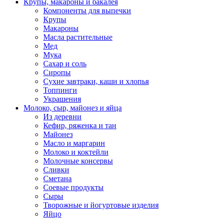
Крупы, макароны и бакалея
Компоненты для выпечки
Крупы
Макароны
Масла растительные
Мед
Мука
Сахар и соль
Сиропы
Сухие завтраки, каши и хлопья
Топпинги
Украшения
Молоко, сыр, майонез и яйца
Из деревни
Кефир, ряженка и тан
Майонез
Масло и маргарин
Молоко и коктейли
Молочные консервы
Сливки
Сметана
Соевые продукты
Сыры
Творожные и йогуртовые изделия
Яйцо