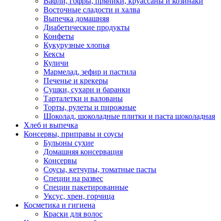
Вафли, гофры, пряники, круассаны и козинаки
Восточные сладости и халва
Выпечка домашняя
Диабетические продукты
Конфеты
Кукурузные хлопья
Кексы
Куличи
Мармелад, зефир и пастила
Печенье и крекеры
Сушки, сухари и баранки
Тарталетки и валованы
Торты, рулеты и пирожные
Шоколад, шоколадные плитки и паста шоколадная
Хлеб и выпечка
Консервы, приправы и соусы
Бульоны сухие
Домашняя консервация
Консервы
Соусы, кетчупы, томатные пасты
Специи на развес
Специи пакетированные
Уксус, хрен, горчица
Косметика и гигиена
Краски для волос