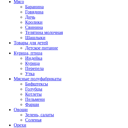
Мясо
Баранина
Говядина
Дичь
Кролики
Свинина
Телятина молочная
Шашлыки
Товары для детей
Детское питание
Курица, птица
Индейка
Курица
Перепела
Утка
Мясные полуфабрикаты
Бифштексы
Голубцы
Котлеты
Пельмени
Фарши
Овощи
Зелень, салаты
Соленья
Орехи