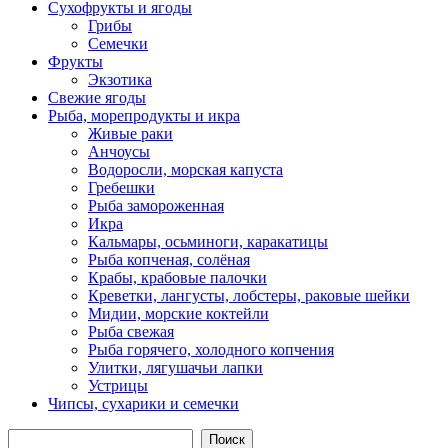
Сухофрукты и ягоды
Грибы
Семечки
Фрукты
Экзотика
Свежие ягоды
Рыба, морепродукты и икра
Живые раки
Анчоусы
Водоросли, морская капуста
Гребешки
Рыба замороженная
Икра
Кальмары, осьминоги, каракатицы
Рыба копченая, солёная
Крабы, крабовые палочки
Креветки, лангусты, лобстеры, раковые шейки
Мидии, морские коктейли
Рыба свежая
Рыба горячего, холодного копчения
Улитки, лягушачьи лапки
Устрицы
Чипсы, сухарики и семечки
Поиск