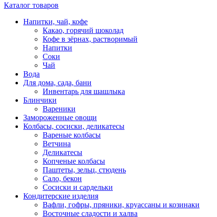
Каталог товаров
Напитки, чай, кофе
Какао, горячий шоколад
Кофе в зёрнах, растворимый
Напитки
Соки
Чай
Вода
Для дома, сада, бани
Инвентарь для шашлыка
Блинчики
Вареники
Замороженные овощи
Колбасы, сосиски, деликатесы
Вареные колбасы
Ветчина
Деликатесы
Копченые колбасы
Паштеты, зельц, стюдень
Сало, бекон
Сосиски и сардельки
Кондитерские изделия
Вафли, гофры, пряники, круассаны и козинаки
Восточные сладости и халва