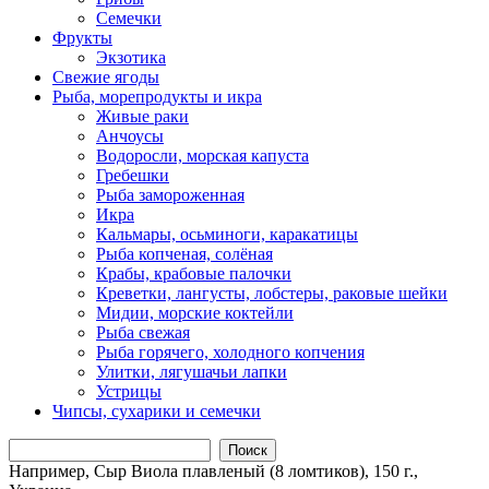
Семечки
Фрукты
Экзотика
Свежие ягоды
Рыба, морепродукты и икра
Живые раки
Анчоусы
Водоросли, морская капуста
Гребешки
Рыба замороженная
Икра
Кальмары, осьминоги, каракатицы
Рыба копченая, солёная
Крабы, крабовые палочки
Креветки, лангусты, лобстеры, раковые шейки
Мидии, морские коктейли
Рыба свежая
Рыба горячего, холодного копчения
Улитки, лягушачьи лапки
Устрицы
Чипсы, сухарики и семечки
Поиск
Например,
Сыр Виола плавленый (8 ломтиков), 150 г.,