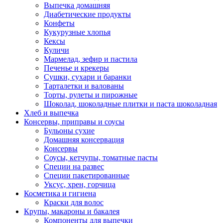
Выпечка домашняя
Диабетические продукты
Конфеты
Кукурузные хлопья
Кексы
Куличи
Мармелад, зефир и пастила
Печенье и крекеры
Сушки, сухари и баранки
Тарталетки и валованы
Торты, рулеты и пирожные
Шоколад, шоколадные плитки и паста шоколадная
Хлеб и выпечка
Консервы, приправы и соусы
Бульоны сухие
Домашняя консервация
Консервы
Соусы, кетчупы, томатные пасты
Специи на развес
Специи пакетированные
Уксус, хрен, горчица
Косметика и гигиена
Краски для волос
Крупы, макароны и бакалея
Компоненты для выпечки