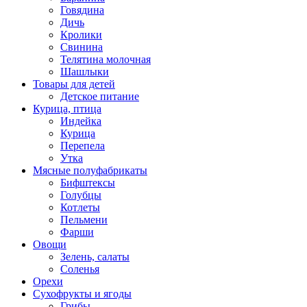
Говядина
Дичь
Кролики
Свинина
Телятина молочная
Шашлыки
Товары для детей
Детское питание
Курица, птица
Индейка
Курица
Перепела
Утка
Мясные полуфабрикаты
Бифштексы
Голубцы
Котлеты
Пельмени
Фарши
Овощи
Зелень, салаты
Соленья
Орехи
Сухофрукты и ягоды
Грибы