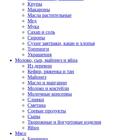
Крупы
Макароны
Масла растительные
Мед
Мука
Сахар и соль
Сиропы
Сухие завтраки, каши и хлопья
Топпинги
Украшения
Молоко, сыр, майонез и яйца
Из деревни
Кефир, ряженка и тан
Майонез
Масло и маргарин
Молоко и коктейли
Молочные консервы
Сливки
Сметана
Соевые продукты
Сыры
Творожные и йогуртовые изделия
Яйцо
Мясо
Баранина