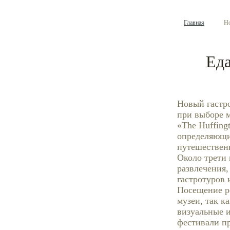
Главная
Но
Еда
Новый гастр
при выборе м
«The Huffing
определяющий
путешественн
Около трети 
развлечения,
гастротуров 
Посещение ре
музеи, так к
визуальные 
фестивали пр