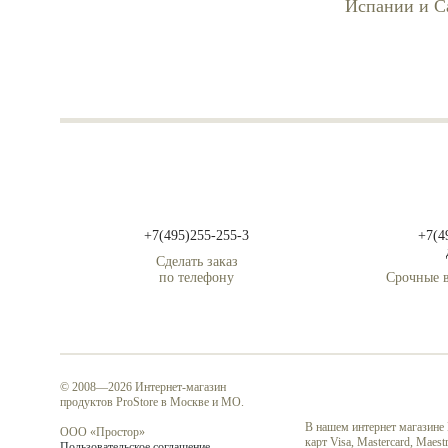
Испании и С
+7(495)255-255-3
+7(4
Сделать заказ
по телефону
Срочные в
© 2008—2026 Интернет-магазин
продуктов ProStore в Москве и МО.
В нашем интернет магазине
ООО «Простор»
карт Visa, Mastercard, Mae
Пользовательское соглашение