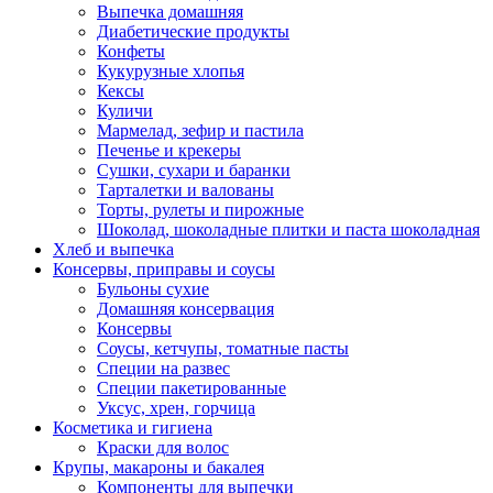
Выпечка домашняя
Диабетические продукты
Конфеты
Кукурузные хлопья
Кексы
Куличи
Мармелад, зефир и пастила
Печенье и крекеры
Сушки, сухари и баранки
Тарталетки и валованы
Торты, рулеты и пирожные
Шоколад, шоколадные плитки и паста шоколадная
Хлеб и выпечка
Консервы, приправы и соусы
Бульоны сухие
Домашняя консервация
Консервы
Соусы, кетчупы, томатные пасты
Специи на развес
Специи пакетированные
Уксус, хрен, горчица
Косметика и гигиена
Краски для волос
Крупы, макароны и бакалея
Компоненты для выпечки