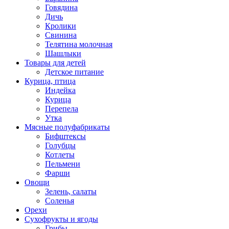
Говядина
Дичь
Кролики
Свинина
Телятина молочная
Шашлыки
Товары для детей
Детское питание
Курица, птица
Индейка
Курица
Перепела
Утка
Мясные полуфабрикаты
Бифштексы
Голубцы
Котлеты
Пельмени
Фарши
Овощи
Зелень, салаты
Соленья
Орехи
Сухофрукты и ягоды
Грибы