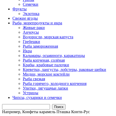
Семечки
Фрукты
Экзотика
Свежие ягоды
Рыба, морепродукты и икра
Живые раки
Анчоусы
Водоросли, морская капуста
Гребешки
Рыба замороженная
Икра
Кальмары, осьминоги, каракатицы
Рыба копченая, солёная
Крабы, крабовые палочки
Креветки, лангусты, лобстеры, раковые шейки
Мидии, морские коктейли
Рыба свежая
Рыба горячего, холодного копчения
Улитки, лягушачьи лапки
Устрицы
Чипсы, сухарики и семечки
Поиск
Например,
Конфеты карамель Пташка Конти-Рус