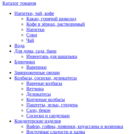
Каталог товаров
Напитки, чай, кофе
Какао, горячий шоколад
Кофе в зёрнах, растворимый
Напитки
Соки
Чай
Вода
Для дома, сада, бани
Инвентарь для шашлыка
Блинчики
Вареники
Замороженные овощи
Колбасы, сосиски, деликатесы
Вареные колбасы
Ветчина
Деликатесы
Копченые колбасы
Паштеты, зельц, стюдень
Сало, бекон
Сосиски и сардельки
Кондитерские изделия
Вафли, гофры, пряники, круассаны и козинаки
Восточные сладости и халва