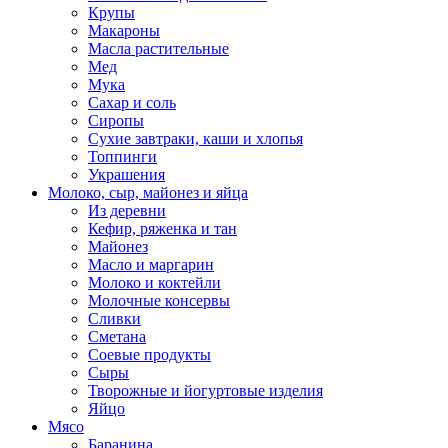
Крупы
Макароны
Масла растительные
Мед
Мука
Сахар и соль
Сиропы
Сухие завтраки, каши и хлопья
Топпинги
Украшения
Молоко, сыр, майонез и яйца
Из деревни
Кефир, ряженка и тан
Майонез
Масло и маргарин
Молоко и коктейли
Молочные консервы
Сливки
Сметана
Соевые продукты
Сыры
Творожные и йогуртовые изделия
Яйцо
Мясо
Баранина