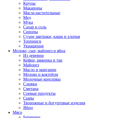
Крупы
Макароны
Масла растительные
Мед
Мука
Сахар и соль
Сиропы
Сухие завтраки, каши и хлопья
Топпинги
Украшения
Молоко, сыр, майонез и яйца
Из деревни
Кефир, ряженка и тан
Майонез
Масло и маргарин
Молоко и коктейли
Молочные консервы
Сливки
Сметана
Соевые продукты
Сыры
Творожные и йогуртовые изделия
Яйцо
Мясо
Баранина