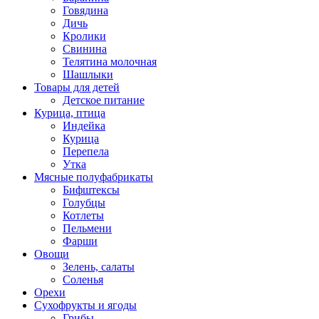
Говядина
Дичь
Кролики
Свинина
Телятина молочная
Шашлыки
Товары для детей
Детское питание
Курица, птица
Индейка
Курица
Перепела
Утка
Мясные полуфабрикаты
Бифштексы
Голубцы
Котлеты
Пельмени
Фарши
Овощи
Зелень, салаты
Соленья
Орехи
Сухофрукты и ягоды
Грибы