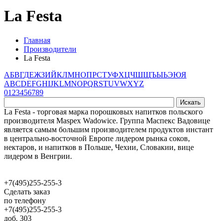
La Festa
Главная
Производители
La Festa
А
Б
В
Г
Д
Е
Ж
З
И
Й
К
Л
М
Н
О
П
Р
С
Т
У
Ф
Х
Ц
Ч
Ш
Щ
Ъ
Ы
Ь
Э
Ю
Я
A
B
C
D
E
F
G
H
I
J
K
L
M
N
O
P
Q
R
S
T
U
V
W
X
Y
Z
0
1
2
3
4
5
6
7
8
9
La Festa - торговая марка порошковых напитков польского
производителя Maspex Wadowice. Группа Маспекс Вадовице
является самым большим производителем продуктов инстант
в центрально-восточной Европе лидером рынка соков,
нектаров, и напитков в Польше, Чехии, Словакии, вице
лидером в Венгрии.
+7(495)255-255-3
Сделать заказ
по телефону
+7(495)255-255-3
доб. 303