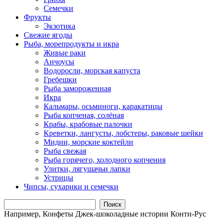
Семечки
Фрукты
Экзотика
Свежие ягоды
Рыба, морепродукты и икра
Живые раки
Анчоусы
Водоросли, морская капуста
Гребешки
Рыба замороженная
Икра
Кальмары, осьминоги, каракатицы
Рыба копченая, солёная
Крабы, крабовые палочки
Креветки, лангусты, лобстеры, раковые шейки
Мидии, морские коктейли
Рыба свежая
Рыба горячего, холодного копчения
Улитки, лягушачьи лапки
Устрицы
Чипсы, сухарики и семечки
Поиск
Например,
Конфеты Джек-шоколадные истории Конти-Рус