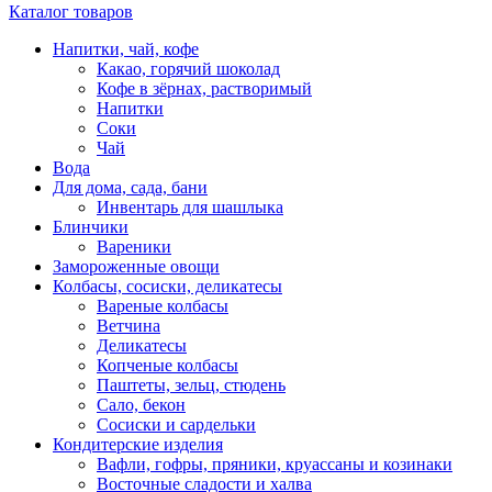
Каталог товаров
Напитки, чай, кофе
Какао, горячий шоколад
Кофе в зёрнах, растворимый
Напитки
Соки
Чай
Вода
Для дома, сада, бани
Инвентарь для шашлыка
Блинчики
Вареники
Замороженные овощи
Колбасы, сосиски, деликатесы
Вареные колбасы
Ветчина
Деликатесы
Копченые колбасы
Паштеты, зельц, стюдень
Сало, бекон
Сосиски и сардельки
Кондитерские изделия
Вафли, гофры, пряники, круассаны и козинаки
Восточные сладости и халва