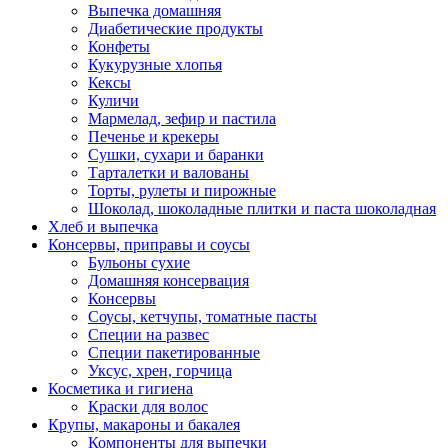
Выпечка домашняя
Диабетические продукты
Конфеты
Кукурузные хлопья
Кексы
Куличи
Мармелад, зефир и пастила
Печенье и крекеры
Сушки, сухари и баранки
Тарталетки и валованы
Торты, рулеты и пирожные
Шоколад, шоколадные плитки и паста шоколадная
Хлеб и выпечка
Консервы, приправы и соусы
Бульоны сухие
Домашняя консервация
Консервы
Соусы, кетчупы, томатные пасты
Специи на развес
Специи пакетированные
Уксус, хрен, горчица
Косметика и гигиена
Краски для волос
Крупы, макароны и бакалея
Компоненты для выпечки