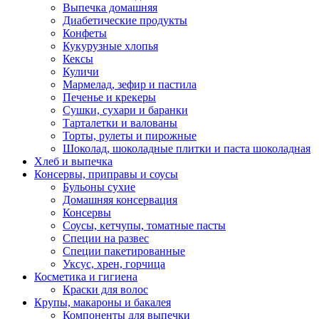
Выпечка домашняя
Диабетические продукты
Конфеты
Кукурузные хлопья
Кексы
Куличи
Мармелад, зефир и пастила
Печенье и крекеры
Сушки, сухари и баранки
Тарталетки и валованы
Торты, рулеты и пирожные
Шоколад, шоколадные плитки и паста шоколадная
Хлеб и выпечка
Консервы, приправы и соусы
Бульоны сухие
Домашняя консервация
Консервы
Соусы, кетчупы, томатные пасты
Специи на развес
Специи пакетированные
Уксус, хрен, горчица
Косметика и гигиена
Краски для волос
Крупы, макароны и бакалея
Компоненты для выпечки