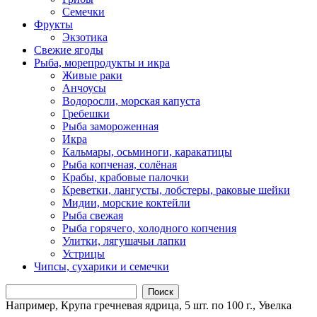
Семечки
Фрукты
Экзотика
Свежие ягоды
Рыба, морепродукты и икра
Живые раки
Анчоусы
Водоросли, морская капуста
Гребешки
Рыба замороженная
Икра
Кальмары, осьминоги, каракатицы
Рыба копченая, солёная
Крабы, крабовые палочки
Креветки, лангусты, лобстеры, раковые шейки
Мидии, морские коктейли
Рыба свежая
Рыба горячего, холодного копчения
Улитки, лягушачьи лапки
Устрицы
Чипсы, сухарики и семечки
Поиск
Например,
Крупа гречневая ядрица, 5 шт. по 100 г., Увелка