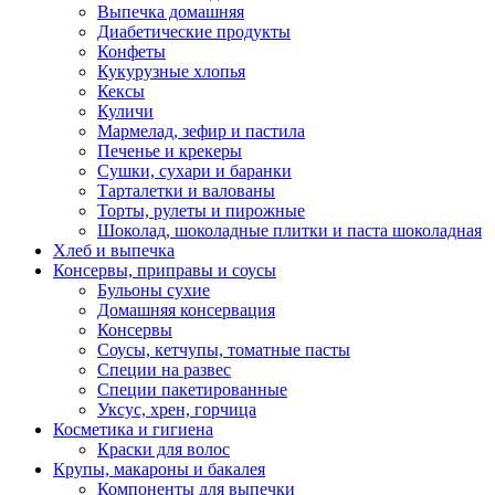
Выпечка домашняя
Диабетические продукты
Конфеты
Кукурузные хлопья
Кексы
Куличи
Мармелад, зефир и пастила
Печенье и крекеры
Сушки, сухари и баранки
Тарталетки и валованы
Торты, рулеты и пирожные
Шоколад, шоколадные плитки и паста шоколадная
Хлеб и выпечка
Консервы, приправы и соусы
Бульоны сухие
Домашняя консервация
Консервы
Соусы, кетчупы, томатные пасты
Специи на развес
Специи пакетированные
Уксус, хрен, горчица
Косметика и гигиена
Краски для волос
Крупы, макароны и бакалея
Компоненты для выпечки