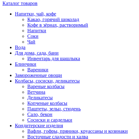
Каталог товаров
Напитки, чай, кофе
Какао, горячий шоколад
Кофе в зёрнах, растворимый
Напитки
Соки
Чай
Вода
Для дома, сада, бани
Инвентарь для шашлыка
Блинчики
Вареники
Замороженные овощи
Колбасы, сосиски, деликатесы
Вареные колбасы
Ветчина
Деликатесы
Копченые колбасы
Паштеты, зельц, стюдень
Сало, бекон
Сосиски и сардельки
Кондитерские изделия
Вафли, гофры, пряники, круассаны и козинаки
Восточные сладости и халва