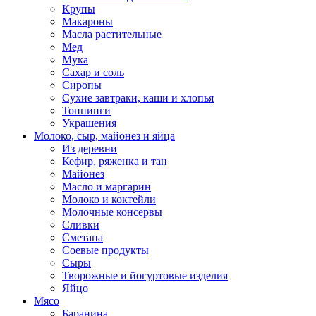
Крупы
Макароны
Масла растительные
Мед
Мука
Сахар и соль
Сиропы
Сухие завтраки, каши и хлопья
Топпинги
Украшения
Молоко, сыр, майонез и яйца
Из деревни
Кефир, ряженка и тан
Майонез
Масло и маргарин
Молоко и коктейли
Молочные консервы
Сливки
Сметана
Соевые продукты
Сыры
Творожные и йогуртовые изделия
Яйцо
Мясо
Баранина