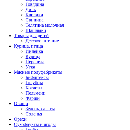
Говядина
Дичь
Кролики
Свинина
Телятина молочная
Шашлыки
Товары для детей
Детское питание
Курица, птица
Индейка
Курица
Перепела
Утка
Мясные полуфабрикаты
Бифштексы
Голубцы
Котлеты
Пельмени
Фарши
Овощи
Зелень, салаты
Соленья
Орехи
Сухофрукты и ягоды
Грибы