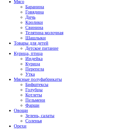
Мясо
Баранина
Говядина
Дичь
Кролики
Свинина
Телятина молочная
Шашлыки
Товары для детей
Детское питание
Курица, птица
Индейка
Курица
Перепела
Утка
Мясные полуфабрикаты
Бифштексы
Голубцы
Котлеты
Пельмени
Фарши
Овощи
Зелень, салаты
Соленья
Орехи