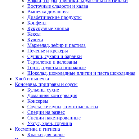
Вафли, гофры, пряники, круассаны и козинаки
Восточные сладости и халва
Выпечка домашняя
Диабетические продукты
Конфеты
Кукурузные хлопья
Кексы
Куличи
Мармелад, зефир и пастила
Печенье и крекеры
Сушки, сухари и баранки
Тарталетки и валованы
Торты, рулеты и пирожные
Шоколад, шоколадные плитки и паста шоколадная
Хлеб и выпечка
Консервы, приправы и соусы
Бульоны сухие
Домашняя консервация
Консервы
Соусы, кетчупы, томатные пасты
Специи на развес
Специи пакетированные
Уксус, хрен, горчица
Косметика и гигиена
Краски для волос