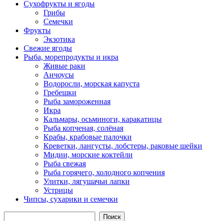
Сухофрукты и ягоды
Грибы
Семечки
Фрукты
Экзотика
Свежие ягоды
Рыба, морепродукты и икра
Живые раки
Анчоусы
Водоросли, морская капуста
Гребешки
Рыба замороженная
Икра
Кальмары, осьминоги, каракатицы
Рыба копченая, солёная
Крабы, крабовые палочки
Креветки, лангусты, лобстеры, раковые шейки
Мидии, морские коктейли
Рыба свежая
Рыба горячего, холодного копчения
Улитки, лягушачьи лапки
Устрицы
Чипсы, сухарики и семечки
Поиск