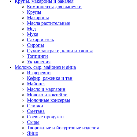
Крупы, макароны и бакалея
Компоненты для выпечки
Крупы
Макароны
Масла растительные
Мед
Мука
Сахар и соль
Сиропы
Сухие завтраки, каши и хлопья
Топпинги
Украшения
Молоко, сыр, майонез и яйца
Из деревни
Кефир, ряженка и тан
Майонез
Масло и маргарин
Молоко и коктейли
Молочные консервы
Сливки
Сметана
Соевые продукты
Сыры
Творожные и йогуртовые изделия
Яйцо