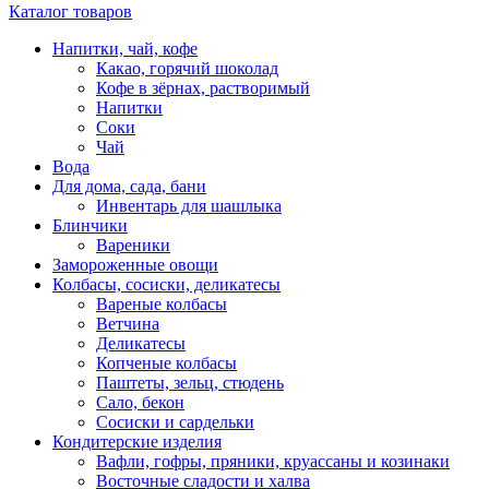
Каталог товаров
Напитки, чай, кофе
Какао, горячий шоколад
Кофе в зёрнах, растворимый
Напитки
Соки
Чай
Вода
Для дома, сада, бани
Инвентарь для шашлыка
Блинчики
Вареники
Замороженные овощи
Колбасы, сосиски, деликатесы
Вареные колбасы
Ветчина
Деликатесы
Копченые колбасы
Паштеты, зельц, стюдень
Сало, бекон
Сосиски и сардельки
Кондитерские изделия
Вафли, гофры, пряники, круассаны и козинаки
Восточные сладости и халва