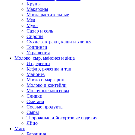
Крупы
Макароны
Масла растительные
Мед
Мука
Сахар и соль
Сиропы
Сухие завтраки, каши и хлопья
Топпинги
Украшения
Молоко, сыр, майонез и яйца
Из деревни
Кефир, ряженка и тан
Майонез
Масло и маргарин
Молоко и коктейли
Молочные консервы
Сливки
Сметана
Соевые продукты
Сыры
Творожные и йогуртовые изделия
Яйцо
Мясо
Баранина