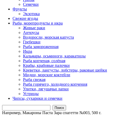
Семечки
Фрукты
Экзотика
Свежие ягоды
Рыба, морепродукты и икра
Живые раки
Анчоусы
Водоросли, морская капуста
Гребешки
Рыба замороженная
Икра
Кальмары, осьминоги, каракатицы
Рыба копченая, солёная
Крабы, крабовые палочки
Креветки, лангусты, лобстеры, раковые шейки
Мидии, морские коктейли
Рыба свежая
Рыба горячего, холодного копчения
Улитки, лягушачьи лапки
Устрицы
Чипсы, сухарики и семечки
Поиск
Например,
Макароны Паста Зара спагетти №003, 500 г.