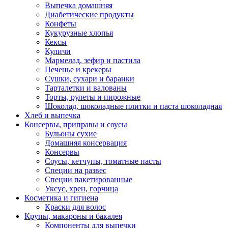
Выпечка домашняя
Диабетические продукты
Конфеты
Кукурузные хлопья
Кексы
Куличи
Мармелад, зефир и пастила
Печенье и крекеры
Сушки, сухари и баранки
Тарталетки и валованы
Торты, рулеты и пирожные
Шоколад, шоколадные плитки и паста шоколадная
Хлеб и выпечка
Консервы, приправы и соусы
Бульоны сухие
Домашняя консервация
Консервы
Соусы, кетчупы, томатные пасты
Специи на развес
Специи пакетированные
Уксус, хрен, горчица
Косметика и гигиена
Краски для волос
Крупы, макароны и бакалея
Компоненты для выпечки