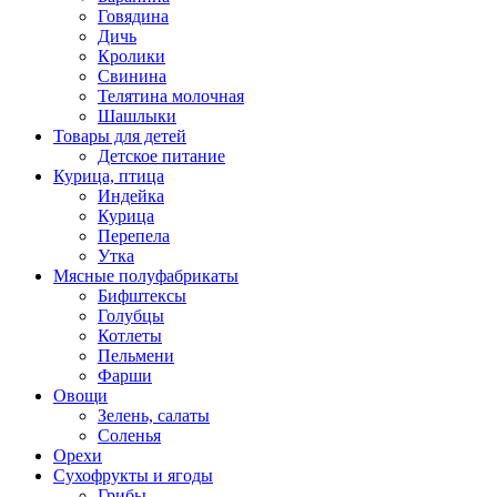
Говядина
Дичь
Кролики
Свинина
Телятина молочная
Шашлыки
Товары для детей
Детское питание
Курица, птица
Индейка
Курица
Перепела
Утка
Мясные полуфабрикаты
Бифштексы
Голубцы
Котлеты
Пельмени
Фарши
Овощи
Зелень, салаты
Соленья
Орехи
Сухофрукты и ягоды
Грибы