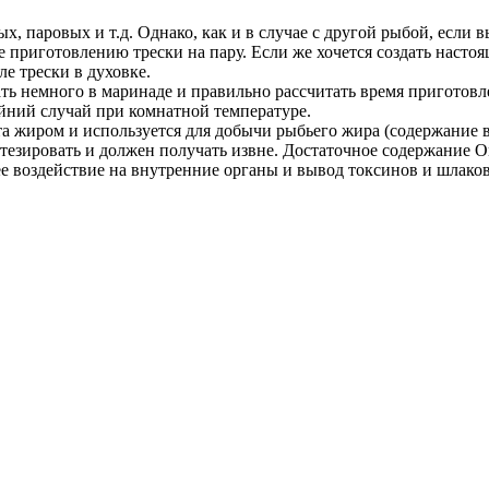
х, паровых и т.д. Однако, как и в случае с другой рыбой, если 
е приготовлению трески на пару. Если же хочется создать наст
ле трески в духовке.
ть немного в маринаде и правильно рассчитать время приготовл
айний случай при комнатной температуре.
та жиром и используется для добычи рыбьего жира (содержание 
тезировать и должен получать извне. Достаточное содержание О
е воздействие на внутренние органы и вывод токсинов и шлаков