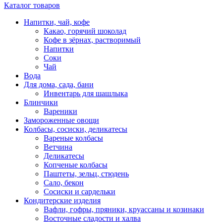
Каталог товаров
Напитки, чай, кофе
Какао, горячий шоколад
Кофе в зёрнах, растворимый
Напитки
Соки
Чай
Вода
Для дома, сада, бани
Инвентарь для шашлыка
Блинчики
Вареники
Замороженные овощи
Колбасы, сосиски, деликатесы
Вареные колбасы
Ветчина
Деликатесы
Копченые колбасы
Паштеты, зельц, стюдень
Сало, бекон
Сосиски и сардельки
Кондитерские изделия
Вафли, гофры, пряники, круассаны и козинаки
Восточные сладости и халва