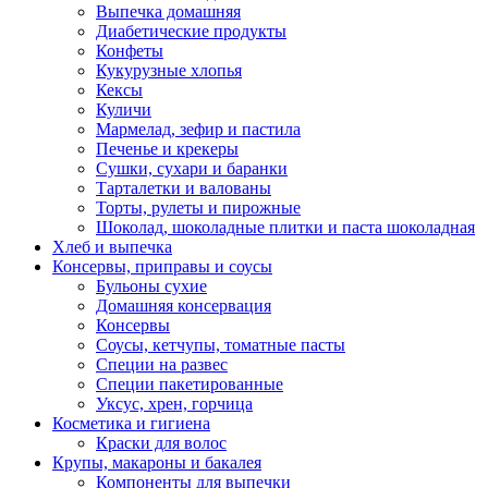
Выпечка домашняя
Диабетические продукты
Конфеты
Кукурузные хлопья
Кексы
Куличи
Мармелад, зефир и пастила
Печенье и крекеры
Сушки, сухари и баранки
Тарталетки и валованы
Торты, рулеты и пирожные
Шоколад, шоколадные плитки и паста шоколадная
Хлеб и выпечка
Консервы, приправы и соусы
Бульоны сухие
Домашняя консервация
Консервы
Соусы, кетчупы, томатные пасты
Специи на развес
Специи пакетированные
Уксус, хрен, горчица
Косметика и гигиена
Краски для волос
Крупы, макароны и бакалея
Компоненты для выпечки