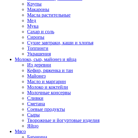
Крупы
Макароны
Масла растительные
Мед
Мука
Сахар и соль
Сиропы
Сухие завтраки, каши и хлопья
Топпинги
Украшения
Молоко, сыр, майонез и яйца
Из деревни
Кефир, ряженка и тан
Майонез
Масло и маргарин
Молоко и коктейли
Молочные консервы
Сливки
Сметана
Соевые продукты
Сыры
Творожные и йогуртовые изделия
Яйцо
Мясо
Баранина