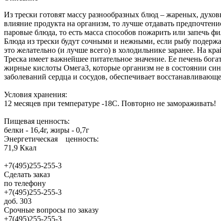
Из трески готовят массу разнообразных блюд – жареных, духовы
влияние продукта на организм, то лучше отдавать предпочтени
паровые блюда, то есть масса способов пожарить или запечь фи
Блюда из трески будут сочными и нежными, если рыбу подержа
это желательно (и лучше всего) в холодильнике заранее. На кр
Треска имеет важнейшее питательное значение. Ее печень бога
жирные кислоты Омега3, которые организм не в состоянии син
заболеваний сердца и сосудов, обеспечивает восстанавливающе
Условия хранения:
12 месяцев при температуре -18С. Повторно не замораживать!
Пищевая ценность:
белки - 16,4г, жиры - 0,7г
Энергетическая ценность:
71,9 Ккал
+7(495)255-255-3
Сделать заказ
по телефону
+7(495)255-255-3
доб. 303
Срочные вопросы по заказу
+7(495)255-255-3