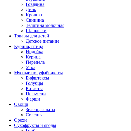
Говядина
Дичь
Кролики
Свинина
Телятина молочная
Шашлыки
Товары для детей
Детское питание
Курица, птица
Индейка
Курица
Перепела
Утка
Мясные полуфабрикаты
Бифштексы
Голубцы
Котлеты
Пельмени
Фарши
Овощи
Зелень, салаты
Соленья
Орехи
Сухофрукты и ягоды
Грибы