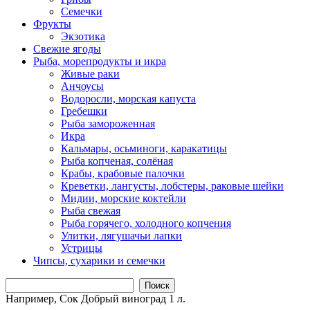
Семечки
Фрукты
Экзотика
Свежие ягоды
Рыба, морепродукты и икра
Живые раки
Анчоусы
Водоросли, морская капуста
Гребешки
Рыба замороженная
Икра
Кальмары, осьминоги, каракатицы
Рыба копченая, солёная
Крабы, крабовые палочки
Креветки, лангусты, лобстеры, раковые шейки
Мидии, морские коктейли
Рыба свежая
Рыба горячего, холодного копчения
Улитки, лягушачьи лапки
Устрицы
Чипсы, сухарики и семечки
Поиск
Например,
Сок Добрый виноград 1 л.