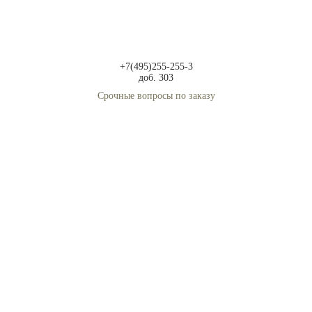
+7(495)255-255-3
доб. 303
Срочные вопросы по заказу
+7(495)255-255-3
доб. 304
Бухгалтерия
Адреса для самовывоза
Пункт самовывоза на м. Киевская (
другие пункты самовывоза
)
г. Москва, метро Киевская (кольцевая), Резервный проезд, д. 2, ПВЗ Wildberries
Забирать заказы можно с 10:00 до 20:00