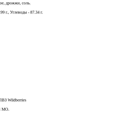
ое, дрожжи, соль.
9 г., Углеводы - 87.34 г.
ПВЗ Wildberries
и МО.