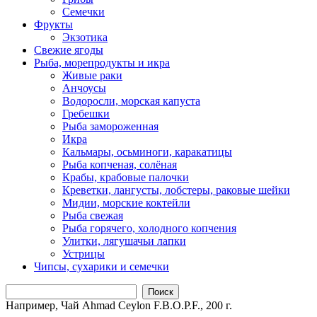
Семечки
Фрукты
Экзотика
Свежие ягоды
Рыба, морепродукты и икра
Живые раки
Анчоусы
Водоросли, морская капуста
Гребешки
Рыба замороженная
Икра
Кальмары, осьминоги, каракатицы
Рыба копченая, солёная
Крабы, крабовые палочки
Креветки, лангусты, лобстеры, раковые шейки
Мидии, морские коктейли
Рыба свежая
Рыба горячего, холодного копчения
Улитки, лягушачьи лапки
Устрицы
Чипсы, сухарики и семечки
Поиск
Например,
Чай Ahmad Ceylon F.B.O.P.F., 200 г.