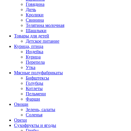
Говядина
Дичь
Кролики
Свинина
Телятина молочная
Шашлыки
Товары для детей
Детское питание
Курица, птица
Индейка
Курица
Перепела
Утка
Мясные полуфабрикаты
Бифштексы
Голубцы
Котлеты
Пельмени
Фарши
Овощи
Зелень, салаты
Соленья
Орехи
Сухофрукты и ягоды
Грибы