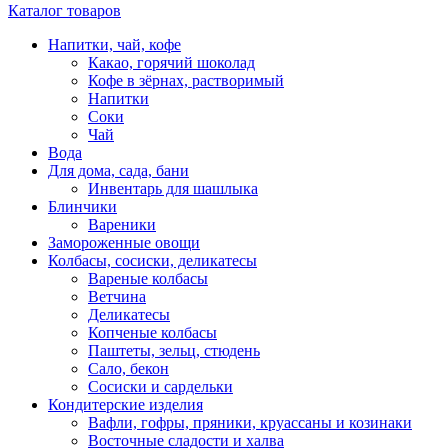
Каталог товаров
Напитки, чай, кофе
Какао, горячий шоколад
Кофе в зёрнах, растворимый
Напитки
Соки
Чай
Вода
Для дома, сада, бани
Инвентарь для шашлыка
Блинчики
Вареники
Замороженные овощи
Колбасы, сосиски, деликатесы
Вареные колбасы
Ветчина
Деликатесы
Копченые колбасы
Паштеты, зельц, стюдень
Сало, бекон
Сосиски и сардельки
Кондитерские изделия
Вафли, гофры, пряники, круассаны и козинаки
Восточные сладости и халва