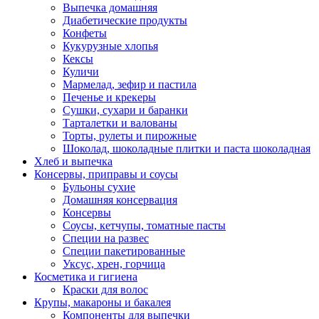
Выпечка домашняя
Диабетические продукты
Конфеты
Кукурузные хлопья
Кексы
Куличи
Мармелад, зефир и пастила
Печенье и крекеры
Сушки, сухари и баранки
Тарталетки и валованы
Торты, рулеты и пирожные
Шоколад, шоколадные плитки и паста шоколадная
Хлеб и выпечка
Консервы, приправы и соусы
Бульоны сухие
Домашняя консервация
Консервы
Соусы, кетчупы, томатные пасты
Специи на развес
Специи пакетированные
Уксус, хрен, горчица
Косметика и гигиена
Краски для волос
Крупы, макароны и бакалея
Компоненты для выпечки