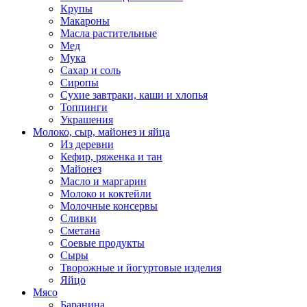
Крупы
Макароны
Масла растительные
Мед
Мука
Сахар и соль
Сиропы
Сухие завтраки, каши и хлопья
Топпинги
Украшения
Молоко, сыр, майонез и яйца
Из деревни
Кефир, ряженка и тан
Майонез
Масло и маргарин
Молоко и коктейли
Молочные консервы
Сливки
Сметана
Соевые продукты
Сыры
Творожные и йогуртовые изделия
Яйцо
Мясо
Баранина