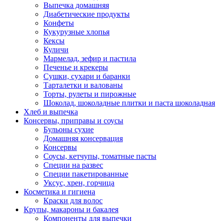
Выпечка домашняя
Диабетические продукты
Конфеты
Кукурузные хлопья
Кексы
Куличи
Мармелад, зефир и пастила
Печенье и крекеры
Сушки, сухари и баранки
Тарталетки и валованы
Торты, рулеты и пирожные
Шоколад, шоколадные плитки и паста шоколадная
Хлеб и выпечка
Консервы, приправы и соусы
Бульоны сухие
Домашняя консервация
Консервы
Соусы, кетчупы, томатные пасты
Специи на развес
Специи пакетированные
Уксус, хрен, горчица
Косметика и гигиена
Краски для волос
Крупы, макароны и бакалея
Компоненты для выпечки