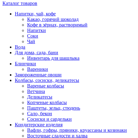
Каталог товаров
Напитки, чай, кофе
Какао, горячий шоколад
Кофе в зёрнах, растворимый
Напитки
Соки
Чай
Вода
Для дома, сада, бани
Инвентарь для шашлыка
Блинчики
Вареники
Замороженные овощи
Колбасы, сосиски, деликатесы
Вареные колбасы
Ветчина
Деликатесы
Копченые колбасы
Паштеты, зельц, стюдень
Сало, бекон
Сосиски и сардельки
Кондитерские изделия
Вафли, гофры, пряники, круассаны и козинаки
Восточные сладости и халва