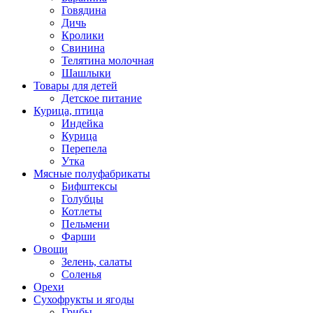
Говядина
Дичь
Кролики
Свинина
Телятина молочная
Шашлыки
Товары для детей
Детское питание
Курица, птица
Индейка
Курица
Перепела
Утка
Мясные полуфабрикаты
Бифштексы
Голубцы
Котлеты
Пельмени
Фарши
Овощи
Зелень, салаты
Соленья
Орехи
Сухофрукты и ягоды
Грибы