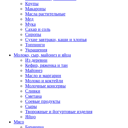
Крупы
Макароны
Масла растительные
Мед
Мука
Сахар и соль
Сиропы
Сухие завтраки, каши и хлопья
Топпинги
Украшения
Молоко, сыр, майонез и яйца
Из деревни
Кефир, ряженка и тан
Майонез
Масло и маргарин
Молоко и коктейли
Молочные консервы
Сливки
Сметана
Соевые продукты
Сыры
Творожные и йогуртовые изделия
Яйцо
Мясо
Баранина