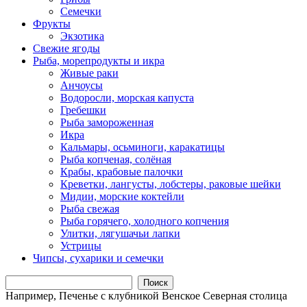
Семечки
Фрукты
Экзотика
Свежие ягоды
Рыба, морепродукты и икра
Живые раки
Анчоусы
Водоросли, морская капуста
Гребешки
Рыба замороженная
Икра
Кальмары, осьминоги, каракатицы
Рыба копченая, солёная
Крабы, крабовые палочки
Креветки, лангусты, лобстеры, раковые шейки
Мидии, морские коктейли
Рыба свежая
Рыба горячего, холодного копчения
Улитки, лягушачьи лапки
Устрицы
Чипсы, сухарики и семечки
Поиск
Например,
Печенье с клубникой Венское Северная столица