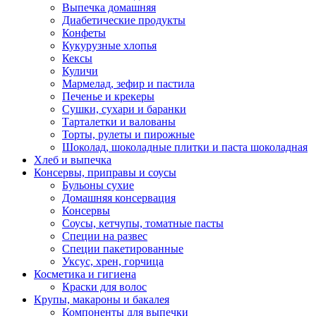
Выпечка домашняя
Диабетические продукты
Конфеты
Кукурузные хлопья
Кексы
Куличи
Мармелад, зефир и пастила
Печенье и крекеры
Сушки, сухари и баранки
Тарталетки и валованы
Торты, рулеты и пирожные
Шоколад, шоколадные плитки и паста шоколадная
Хлеб и выпечка
Консервы, приправы и соусы
Бульоны сухие
Домашняя консервация
Консервы
Соусы, кетчупы, томатные пасты
Специи на развес
Специи пакетированные
Уксус, хрен, горчица
Косметика и гигиена
Краски для волос
Крупы, макароны и бакалея
Компоненты для выпечки