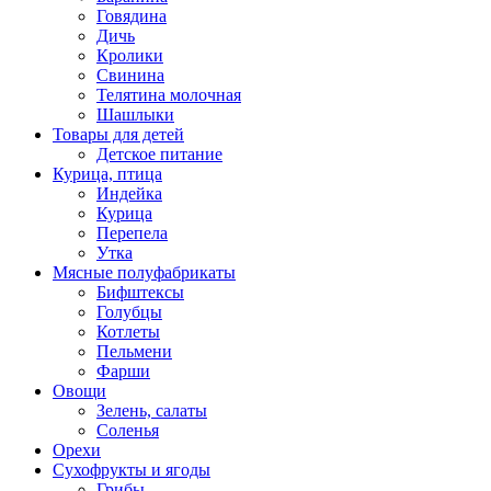
Говядина
Дичь
Кролики
Свинина
Телятина молочная
Шашлыки
Товары для детей
Детское питание
Курица, птица
Индейка
Курица
Перепела
Утка
Мясные полуфабрикаты
Бифштексы
Голубцы
Котлеты
Пельмени
Фарши
Овощи
Зелень, салаты
Соленья
Орехи
Сухофрукты и ягоды
Грибы