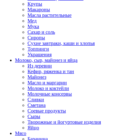
Крупы
Макароны
Масла растительные
Мед
Мука
Сахар и соль
Сиропы
Сухие завтраки, каши и хлопья
Топпинги
Украшения
Молоко, сыр, майонез и яйца
Из деревни
Кефир, ряженка и тан
Майонез
Масло и маргарин
Молоко и коктейли
Молочные консервы
Сливки
Сметана
Соевые продукты
Сыры
Творожные и йогуртовые изделия
Яйцо
Мясо
Баранина