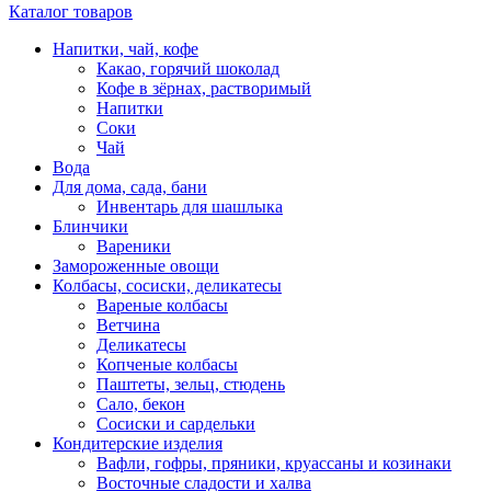
Каталог товаров
Напитки, чай, кофе
Какао, горячий шоколад
Кофе в зёрнах, растворимый
Напитки
Соки
Чай
Вода
Для дома, сада, бани
Инвентарь для шашлыка
Блинчики
Вареники
Замороженные овощи
Колбасы, сосиски, деликатесы
Вареные колбасы
Ветчина
Деликатесы
Копченые колбасы
Паштеты, зельц, стюдень
Сало, бекон
Сосиски и сардельки
Кондитерские изделия
Вафли, гофры, пряники, круассаны и козинаки
Восточные сладости и халва