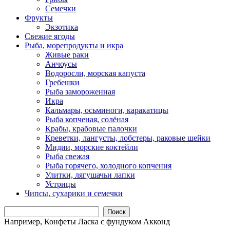
Семечки
Фрукты
Экзотика
Свежие ягоды
Рыба, морепродукты и икра
Живые раки
Анчоусы
Водоросли, морская капуста
Гребешки
Рыба замороженная
Икра
Кальмары, осьминоги, каракатицы
Рыба копченая, солёная
Крабы, крабовые палочки
Креветки, лангусты, лобстеры, раковые шейки
Мидии, морские коктейли
Рыба свежая
Рыба горячего, холодного копчения
Улитки, лягушачьи лапки
Устрицы
Чипсы, сухарики и семечки
Поиск
Например,
Конфеты Ласка с фундуком Акконд