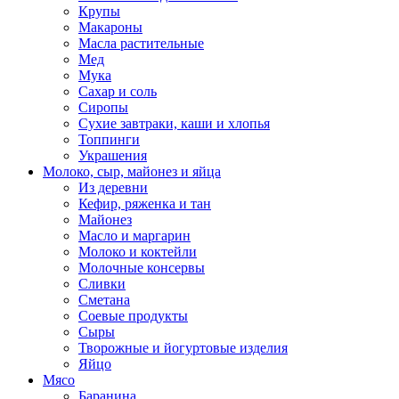
Крупы
Макароны
Масла растительные
Мед
Мука
Сахар и соль
Сиропы
Сухие завтраки, каши и хлопья
Топпинги
Украшения
Молоко, сыр, майонез и яйца
Из деревни
Кефир, ряженка и тан
Майонез
Масло и маргарин
Молоко и коктейли
Молочные консервы
Сливки
Сметана
Соевые продукты
Сыры
Творожные и йогуртовые изделия
Яйцо
Мясо
Баранина