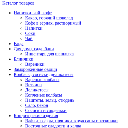
Каталог товаров
Напитки, чай, кофе
Какао, горячий шоколад
Кофе в зёрнах, растворимый
Напитки
Соки
Чай
Вода
Для дома, сада, бани
Инвентарь для шашлыка
Блинчики
Вареники
Замороженные овощи
Колбасы, сосиски, деликатесы
Вареные колбасы
Ветчина
Деликатесы
Копченые колбасы
Паштеты, зельц, стюдень
Сало, бекон
Сосиски и сардельки
Кондитерские изделия
Вафли, гофры, пряники, круассаны и козинаки
Восточные сладости и халва