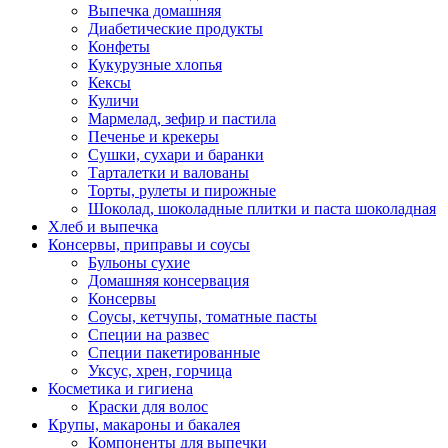
Выпечка домашняя
Диабетические продукты
Конфеты
Кукурузные хлопья
Кексы
Куличи
Мармелад, зефир и пастила
Печенье и крекеры
Сушки, сухари и баранки
Тарталетки и валованы
Торты, рулеты и пирожные
Шоколад, шоколадные плитки и паста шоколадная
Хлеб и выпечка
Консервы, приправы и соусы
Бульоны сухие
Домашняя консервация
Консервы
Соусы, кетчупы, томатные пасты
Специи на развес
Специи пакетированные
Уксус, хрен, горчица
Косметика и гигиена
Краски для волос
Крупы, макароны и бакалея
Компоненты для выпечки