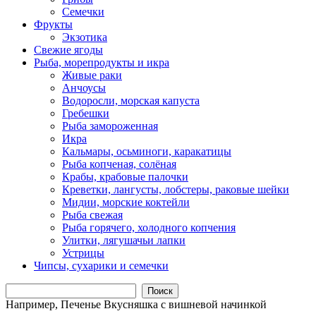
Семечки
Фрукты
Экзотика
Свежие ягоды
Рыба, морепродукты и икра
Живые раки
Анчоусы
Водоросли, морская капуста
Гребешки
Рыба замороженная
Икра
Кальмары, осьминоги, каракатицы
Рыба копченая, солёная
Крабы, крабовые палочки
Креветки, лангусты, лобстеры, раковые шейки
Мидии, морские коктейли
Рыба свежая
Рыба горячего, холодного копчения
Улитки, лягушачьи лапки
Устрицы
Чипсы, сухарики и семечки
Поиск
Например,
Печенье Вкусняшка с вишневой начинкой