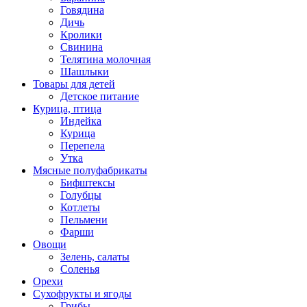
Говядина
Дичь
Кролики
Свинина
Телятина молочная
Шашлыки
Товары для детей
Детское питание
Курица, птица
Индейка
Курица
Перепела
Утка
Мясные полуфабрикаты
Бифштексы
Голубцы
Котлеты
Пельмени
Фарши
Овощи
Зелень, салаты
Соленья
Орехи
Сухофрукты и ягоды
Грибы