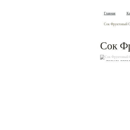
Главная
Ка
Сок Фруктовый Са
Сок Фр
ТОВАРА ВРЕ