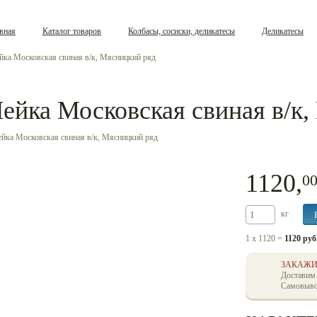
вная
Каталог товаров
Колбасы, сосиски, деликатесы
Деликатесы
ка Московская свиная в/к, Мясницкий ряд
ейка Московская свиная в/к,
1120,
0
кг
1 x 1120 =
1120 руб
ЗАКАЖИ
Доставим
Самовыво