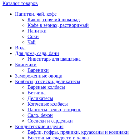
Каталог товаров
Напитки, чай, кофе
Какао, горячий шоколад
Кофе в зёрнах, растворимый
Напитки
Соки
Чай
Вода
Для дома, сада, бани
Инвентарь для шашлыка
Блинчики
Вареники
Замороженные овощи
Колбасы, сосиски, деликатесы
Вареные колбасы
Ветчина
Деликатесы
Копченые колбасы
Паштеты, зельц, стюдень
Сало, бекон
Сосиски и сардельки
Кондитерские изделия
Вафли, гофры, пряники, круассаны и козинаки
Восточные сладости и халва