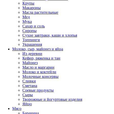
Крупы
Макароны
Масла растительные
Мед
Мука
Сахар и соль
Сиропы
Сухие завтраки, каши и хлопья
Топпинги
Украшения
Молоко, сыр, майонез и яйца
Из деревни
Кефир, ряженка и тан
Майонез
Масло и маргарин
Молоко и коктейли
Молочные консервы
Сливки
Сметана
Соевые продукты
Сыры
Творожные и йогуртовые изделия
Яйцо
Мясо
Баранина