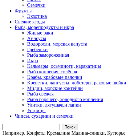
Семечки
Фрукты
Экзотика
Свежие ягоды
Рыба, морепродукты и икра
Живые раки
Анчоусы
Водоросли, морская капуста
Гребешки
Рыба замороженная
Икра
Кальмары, осьминоги, каракатицы
Рыба копченая, солёная
Крабы, крабовые палочки
Креветки, лангусты, лобстеры, раковые шейки
Мидии, морские коктейли
Рыба свежая
Рыба горячего, холодного копчения
Улитки, лягушачьи лапки
Устрицы
Чипсы, сухарики и семечки
Поиск
Например,
Конфеты Кремалина Малина-сливки, Кутюрье