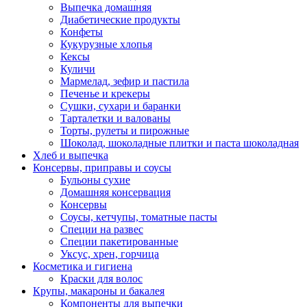
Выпечка домашняя
Диабетические продукты
Конфеты
Кукурузные хлопья
Кексы
Куличи
Мармелад, зефир и пастила
Печенье и крекеры
Сушки, сухари и баранки
Тарталетки и валованы
Торты, рулеты и пирожные
Шоколад, шоколадные плитки и паста шоколадная
Хлеб и выпечка
Консервы, приправы и соусы
Бульоны сухие
Домашняя консервация
Консервы
Соусы, кетчупы, томатные пасты
Специи на развес
Специи пакетированные
Уксус, хрен, горчица
Косметика и гигиена
Краски для волос
Крупы, макароны и бакалея
Компоненты для выпечки