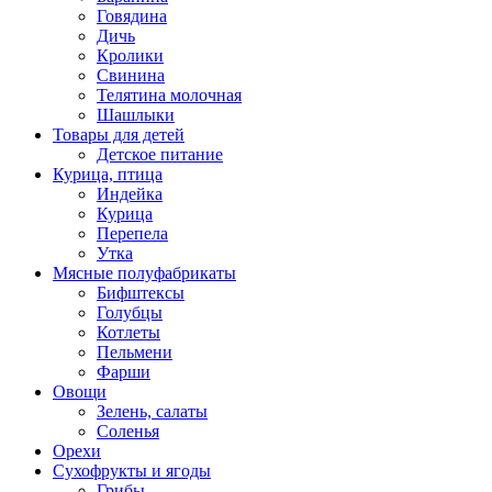
Говядина
Дичь
Кролики
Свинина
Телятина молочная
Шашлыки
Товары для детей
Детское питание
Курица, птица
Индейка
Курица
Перепела
Утка
Мясные полуфабрикаты
Бифштексы
Голубцы
Котлеты
Пельмени
Фарши
Овощи
Зелень, салаты
Соленья
Орехи
Сухофрукты и ягоды
Грибы