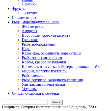
Семечки
Фрукты
Экзотика
Свежие ягоды
Рыба, морепродукты и икра
Живые раки
Анчоусы
Водоросли, морская капуста
Гребешки
Рыба замороженная
Икра
Кальмары, осьминоги, каракатицы
Рыба копченая, солёная
Крабы, крабовые палочки
Креветки, лангусты, лобстеры, раковые шейки
Мидии, морские коктейли
Рыба свежая
Рыба горячего, холодного копчения
Улитки, лягушачьи лапки
Устрицы
Чипсы, сухарики и семечки
Поиск
Например,
Огурцы консервированные Бондюэль, 720 г.