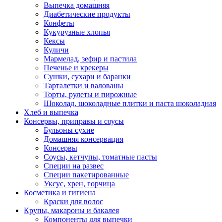
Выпечка домашняя
Диабетические продукты
Конфеты
Кукурузные хлопья
Кексы
Куличи
Мармелад, зефир и пастила
Печенье и крекеры
Сушки, сухари и баранки
Тарталетки и валованы
Торты, рулеты и пирожные
Шоколад, шоколадные плитки и паста шоколадная
Хлеб и выпечка
Консервы, приправы и соусы
Бульоны сухие
Домашняя консервация
Консервы
Соусы, кетчупы, томатные пасты
Специи на развес
Специи пакетированные
Уксус, хрен, горчица
Косметика и гигиена
Краски для волос
Крупы, макароны и бакалея
Компоненты для выпечки