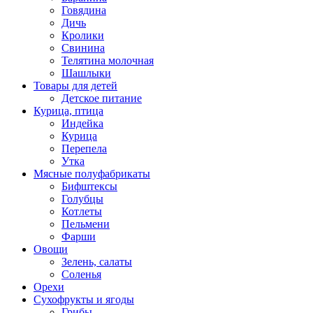
Говядина
Дичь
Кролики
Свинина
Телятина молочная
Шашлыки
Товары для детей
Детское питание
Курица, птица
Индейка
Курица
Перепела
Утка
Мясные полуфабрикаты
Бифштексы
Голубцы
Котлеты
Пельмени
Фарши
Овощи
Зелень, салаты
Соленья
Орехи
Сухофрукты и ягоды
Грибы