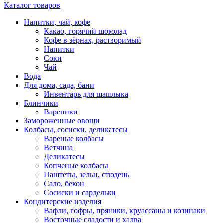
Каталог товаров
Напитки, чай, кофе
Какао, горячий шоколад
Кофе в зёрнах, растворимый
Напитки
Соки
Чай
Вода
Для дома, сада, бани
Инвентарь для шашлыка
Блинчики
Вареники
Замороженные овощи
Колбасы, сосиски, деликатесы
Вареные колбасы
Ветчина
Деликатесы
Копченые колбасы
Паштеты, зельц, стюдень
Сало, бекон
Сосиски и сардельки
Кондитерские изделия
Вафли, гофры, пряники, круассаны и козинаки
Восточные сладости и халва