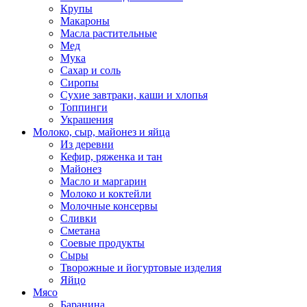
Крупы
Макароны
Масла растительные
Мед
Мука
Сахар и соль
Сиропы
Сухие завтраки, каши и хлопья
Топпинги
Украшения
Молоко, сыр, майонез и яйца
Из деревни
Кефир, ряженка и тан
Майонез
Масло и маргарин
Молоко и коктейли
Молочные консервы
Сливки
Сметана
Соевые продукты
Сыры
Творожные и йогуртовые изделия
Яйцо
Мясо
Баранина