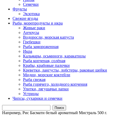
Семечки
Фрукты
Экзотика
Свежие ягоды
Рыба, морепродукты и икра
Живые раки
Анчоусы
Водоросли, морская капуста
Гребешки
Рыба замороженная
Икра
Кальмары, осьминоги, каракатицы
Рыба копченая, солёная
Крабы, крабовые палочки
Креветки, лангусты, лобстеры, раковые шейки
Мидии, морские коктейли
Рыба свежая
Рыба горячего, холодного копчения
Улитки, лягушачьи лапки
Устрицы
Чипсы, сухарики и семечки
Поиск
Например,
Рис Басмати белый ароматный Мистраль 500 г.