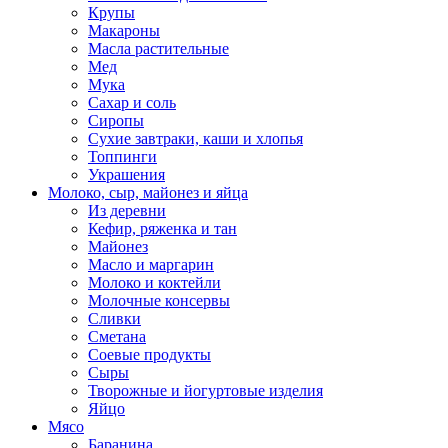
Крупы
Макароны
Масла растительные
Мед
Мука
Сахар и соль
Сиропы
Сухие завтраки, каши и хлопья
Топпинги
Украшения
Молоко, сыр, майонез и яйца
Из деревни
Кефир, ряженка и тан
Майонез
Масло и маргарин
Молоко и коктейли
Молочные консервы
Сливки
Сметана
Соевые продукты
Сыры
Творожные и йогуртовые изделия
Яйцо
Мясо
Баранина