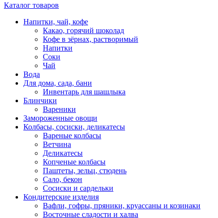
Каталог товаров
Напитки, чай, кофе
Какао, горячий шоколад
Кофе в зёрнах, растворимый
Напитки
Соки
Чай
Вода
Для дома, сада, бани
Инвентарь для шашлыка
Блинчики
Вареники
Замороженные овощи
Колбасы, сосиски, деликатесы
Вареные колбасы
Ветчина
Деликатесы
Копченые колбасы
Паштеты, зельц, стюдень
Сало, бекон
Сосиски и сардельки
Кондитерские изделия
Вафли, гофры, пряники, круассаны и козинаки
Восточные сладости и халва