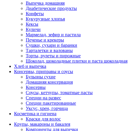
Выпечка домашняя
Диабетические продукты
Конфеты
Кукурузные хлопья
Кексы
Куличи
Мармелад, зефир и пастила
Печенье и крекеры
Сушки, сухари и баранки
Тарталетки и валованы
Торты, рулеты и пирожные
Шоколад, шоколадные плитки и паста шоколадная
Хлеб и выпечка
Консервы, приправы и соусы
Бульоны сухие
Домашняя консервация
Консервы
Соусы, кетчупы, томатные пасты
Специи на развес
Специи пакетированные
Уксус, хрен, горчица
Косметика и гигиена
Краски для волос
Крупы, макароны и бакалея
Компоненты для выпечки