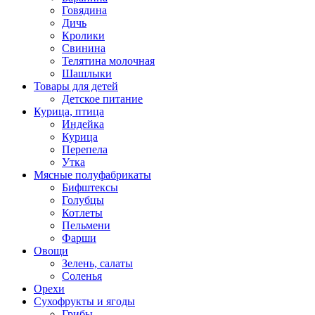
Говядина
Дичь
Кролики
Свинина
Телятина молочная
Шашлыки
Товары для детей
Детское питание
Курица, птица
Индейка
Курица
Перепела
Утка
Мясные полуфабрикаты
Бифштексы
Голубцы
Котлеты
Пельмени
Фарши
Овощи
Зелень, салаты
Соленья
Орехи
Сухофрукты и ягоды
Грибы