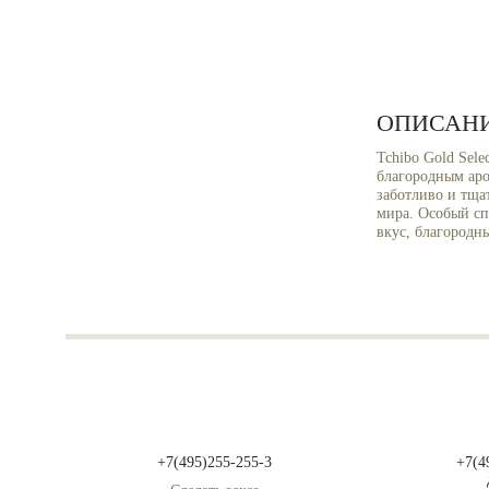
ОПИСАН
Tchibo Gold Sel
благородным аро
заботливо и тща
мира. Особый с
вкус, благородн
+7(495)255-255-3
+7(4