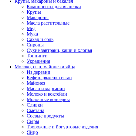
Крупы, макароны и бакалея
Компоненты для выпечки
Крупы
Макароны
Масла растительные
Мед
Мука
Сахар и соль
Сиропы
Сухие завтраки, каши и хлопья
Топпинги
Украшения
Молоко, сыр, майонез и яйца
Из деревни
Кефир, ряженка и тан
Майонез
Масло и маргарин
Молоко и коктейли
Молочные консервы
Сливки
Сметана
Соевые продукты
Сыры
Творожные и йогуртовые изделия
Яйцо