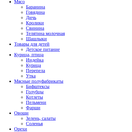
Мясо
Баранина
Говядина
Дичь
Кролики
Свинина
Телятина молочная
Шашлыки
Товары для детей
Детское питание
Курица, птица
Индейка
Курица
Перепела
Утка
Мясные полуфабрикаты
Бифштексы
Голубцы
Котлеты
Пельмени
Фарши
Овощи
Зелень, салаты
Соленья
Орехи