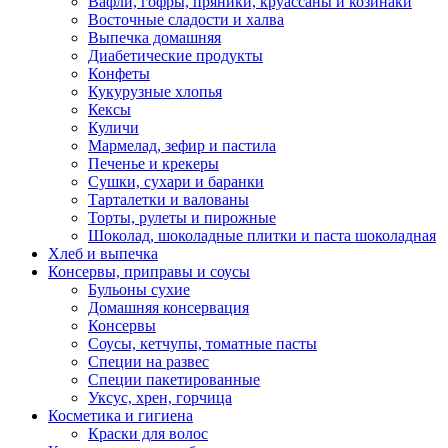
Вафли, гофры, пряники, круассаны и козинаки
Восточные сладости и халва
Выпечка домашняя
Диабетические продукты
Конфеты
Кукурузные хлопья
Кексы
Куличи
Мармелад, зефир и пастила
Печенье и крекеры
Сушки, сухари и баранки
Тарталетки и валованы
Торты, рулеты и пирожные
Шоколад, шоколадные плитки и паста шоколадная
Хлеб и выпечка
Консервы, приправы и соусы
Бульоны сухие
Домашняя консервация
Консервы
Соусы, кетчупы, томатные пасты
Специи на развес
Специи пакетированные
Уксус, хрен, горчица
Косметика и гигиена
Краски для волос