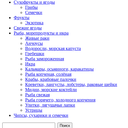
Сухофрукты и ягоды
Грибы
Семечки
Фрукты
Экзотика
Свежие ягоды
Рыба, морепродукты и икра
Живые раки
Анчоусы
Водоросли, морская капуста
Гребешки
Рыба замороженная
Икра
Кальмары, осьминоги, каракатицы
Рыба копченая, солёная
Крабы, крабовые палочки
Креветки, лангусты, лобстеры, раковые шейки
Мидии, морские коктейли
Рыба свежая
Рыба горячего, холодного копчения
Улитки, лягушачьи лапки
Устрицы
Чипсы, сухарики и семечки
Поиск