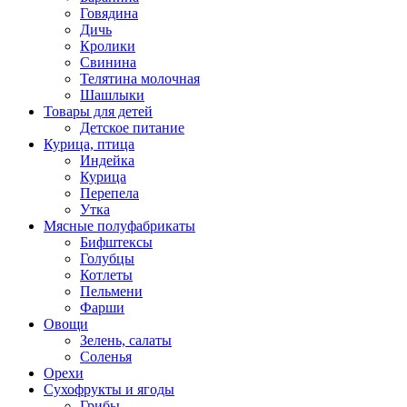
Говядина
Дичь
Кролики
Свинина
Телятина молочная
Шашлыки
Товары для детей
Детское питание
Курица, птица
Индейка
Курица
Перепела
Утка
Мясные полуфабрикаты
Бифштексы
Голубцы
Котлеты
Пельмени
Фарши
Овощи
Зелень, салаты
Соленья
Орехи
Сухофрукты и ягоды
Грибы