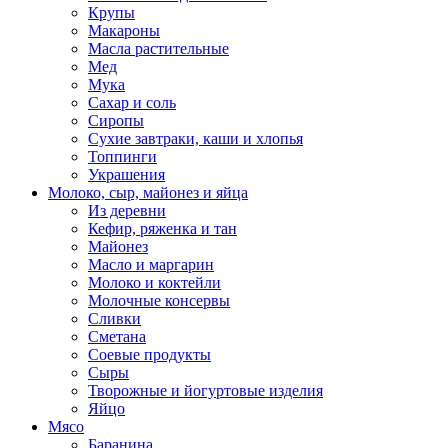
Крупы
Макароны
Масла растительные
Мед
Мука
Сахар и соль
Сиропы
Сухие завтраки, каши и хлопья
Топпинги
Украшения
Молоко, сыр, майонез и яйца
Из деревни
Кефир, ряженка и тан
Майонез
Масло и маргарин
Молоко и коктейли
Молочные консервы
Сливки
Сметана
Соевые продукты
Сыры
Творожные и йогуртовые изделия
Яйцо
Мясо
Баранина