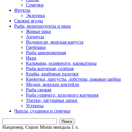
Семечки
Фрукты
Экзотика
Свежие ягоды
Рыба, морепродукты и икра
Живые раки
Анчоусы
Водоросли, морская капуста
Гребешки
Рыба замороженная
Икра
Кальмары, осьминоги, каракатицы
Рыба копченая, солёная
Крабы, крабовые палочки
Креветки, лангусты, лобстеры, раковые шейки
Мидии, морские коктейли
Рыба свежая
Рыба горячего, холодного копчения
Улитки, лягушачьи лапки
Устрицы
Чипсы, сухарики и семечки
Поиск
Например,
Сироп Monin миндаль 1 л.