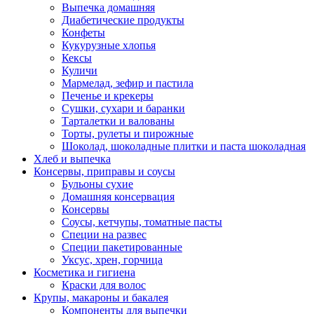
Выпечка домашняя
Диабетические продукты
Конфеты
Кукурузные хлопья
Кексы
Куличи
Мармелад, зефир и пастила
Печенье и крекеры
Сушки, сухари и баранки
Тарталетки и валованы
Торты, рулеты и пирожные
Шоколад, шоколадные плитки и паста шоколадная
Хлеб и выпечка
Консервы, приправы и соусы
Бульоны сухие
Домашняя консервация
Консервы
Соусы, кетчупы, томатные пасты
Специи на развес
Специи пакетированные
Уксус, хрен, горчица
Косметика и гигиена
Краски для волос
Крупы, макароны и бакалея
Компоненты для выпечки