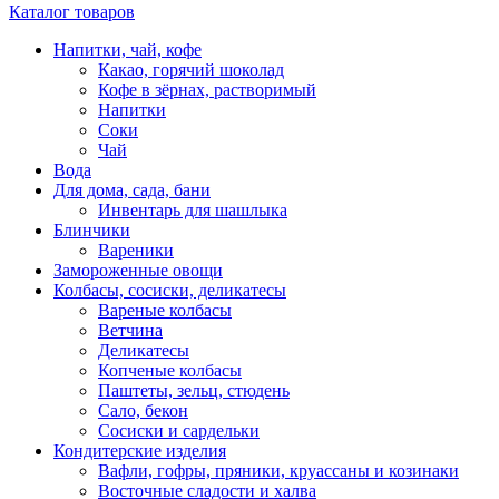
Каталог товаров
Напитки, чай, кофе
Какао, горячий шоколад
Кофе в зёрнах, растворимый
Напитки
Соки
Чай
Вода
Для дома, сада, бани
Инвентарь для шашлыка
Блинчики
Вареники
Замороженные овощи
Колбасы, сосиски, деликатесы
Вареные колбасы
Ветчина
Деликатесы
Копченые колбасы
Паштеты, зельц, стюдень
Сало, бекон
Сосиски и сардельки
Кондитерские изделия
Вафли, гофры, пряники, круассаны и козинаки
Восточные сладости и халва