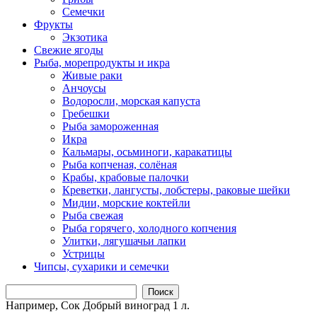
Семечки
Фрукты
Экзотика
Свежие ягоды
Рыба, морепродукты и икра
Живые раки
Анчоусы
Водоросли, морская капуста
Гребешки
Рыба замороженная
Икра
Кальмары, осьминоги, каракатицы
Рыба копченая, солёная
Крабы, крабовые палочки
Креветки, лангусты, лобстеры, раковые шейки
Мидии, морские коктейли
Рыба свежая
Рыба горячего, холодного копчения
Улитки, лягушачьи лапки
Устрицы
Чипсы, сухарики и семечки
Поиск
Например,
Сок Добрый виноград 1 л.