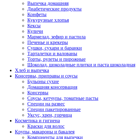
Выпечка домашняя
Диабетические продукты
Конфеты
Кукурузные хлопья
Кексы
Куличи
Мармелад, зефир и пастила
Печенье и крекеры
Сушки, сухари и баранки
Тарталетки и валованы
Торты, рулеты и пирожные
Шоколад, шоколадные плитки и паста шоколадная
Хлеб и выпечка
Консервы, приправы и соусы
Бульоны сухие
Домашняя консервация
Консервы
Соусы, кетчупы, томатные пасты
Специи на развес
Специи пакетированные
Уксус, хрен, горчица
Косметика и гигиена
Краски для волос
Крупы, макароны и бакалея
Компоненты для выпечки