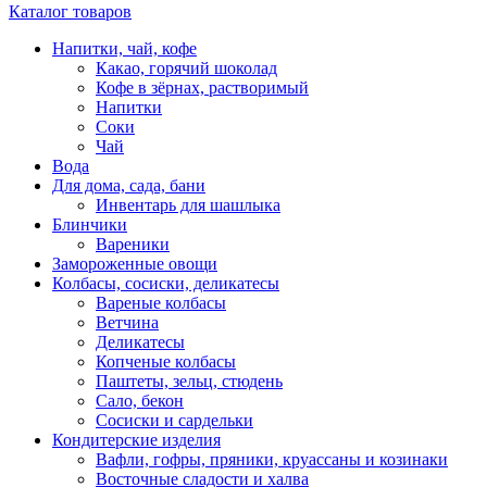
Каталог товаров
Напитки, чай, кофе
Какао, горячий шоколад
Кофе в зёрнах, растворимый
Напитки
Соки
Чай
Вода
Для дома, сада, бани
Инвентарь для шашлыка
Блинчики
Вареники
Замороженные овощи
Колбасы, сосиски, деликатесы
Вареные колбасы
Ветчина
Деликатесы
Копченые колбасы
Паштеты, зельц, стюдень
Сало, бекон
Сосиски и сардельки
Кондитерские изделия
Вафли, гофры, пряники, круассаны и козинаки
Восточные сладости и халва