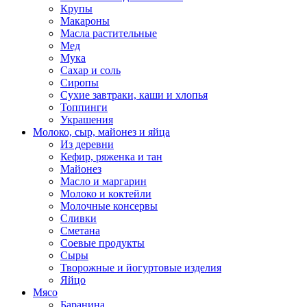
Крупы
Макароны
Масла растительные
Мед
Мука
Сахар и соль
Сиропы
Сухие завтраки, каши и хлопья
Топпинги
Украшения
Молоко, сыр, майонез и яйца
Из деревни
Кефир, ряженка и тан
Майонез
Масло и маргарин
Молоко и коктейли
Молочные консервы
Сливки
Сметана
Соевые продукты
Сыры
Творожные и йогуртовые изделия
Яйцо
Мясо
Баранина