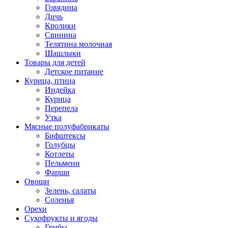
Говядина
Дичь
Кролики
Свинина
Телятина молочная
Шашлыки
Товары для детей
Детское питание
Курица, птица
Индейка
Курица
Перепела
Утка
Мясные полуфабрикаты
Бифштексы
Голубцы
Котлеты
Пельмени
Фарши
Овощи
Зелень, салаты
Соленья
Орехи
Сухофрукты и ягоды
Грибы